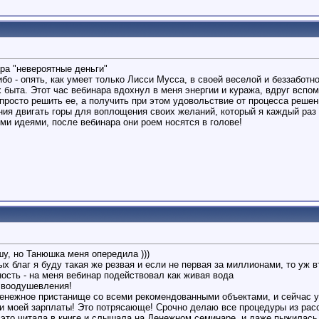
ра "невероятные деньги"
ибо - опять, как умеет только Лисси Мусса, в своей веселой и беззабот
 быта. Этот час вебинара вдохнул в меня энергии и куража, вдруг всп
 просто решить ее, а получить при этом удовольствие от процесса реше
ния двигать горы для воплощения своих желаний, который я каждый ра
ми идеями, после вебинара они роем носятся в голове!
у, но Танюшка меня опередила )))
 благ я буду такая же резвая и если не первая за миллионами, то уж в
ость - на меня вебинар подействовал как живая вода
 воодушевления!
енежное пристанище со всеми рекомендованными объектами, и сейчас у
и моей зарплаты! Это потрясающе! Срочно делаю все процедуры из расск
е это читала в книге и слышала на Денежном семинаре, и даже пыжилась