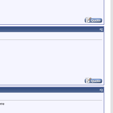
#
2
#
3
ите