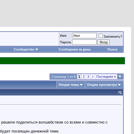
Имя
Запомнить?
Пароль
Сообщество
Сообщения за день
Поиск
Страница 1 из 8
1
2
3
>
Последняя
»
Опции темы
Опции просмотра
#
1
мы решили поделиться волшебством со всеми и совместно с
 будет посвящен денежной теме.