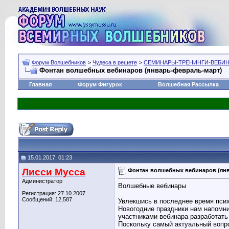
Форум Волшебников
>
Чудеса в решете
>
СЕМИНАРЫ-ТРЕНИНГИ-ВЕБИ
Фонтан волшебных вебинаров (январь-февраль-март)
Главная
Форум Фигурок
Волшебная Рассылка
15.01.2017, 01:23
Лисси Мусса
Фонтан волшебных вебинаров (ян
Администратор
Волшебные вебинары
Регистрация: 27.10.2007
Сообщений: 12,587
Увлекшись в последнее время пси
Новогодние праздники нам напомни
участниками вебинара разработать
Поскольку самый актуальный вопро