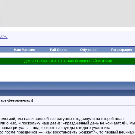
НАРЫ
Наш Магазин
Рай Света
Обучение
Регистрация
варь-февраль-март)
хологией, мы наши волшебные ритуалы отодвинули на второй план.
ли о них, и поскольку наш девиз: «праздничный день не кончается!», 
 новые ритуалы – под конкретные нужды каждого участника.
с после праздников — «как восстановить бюджет?», то первый вебинар