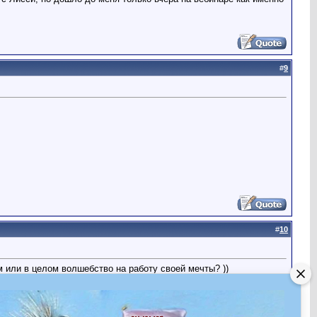
#
9
#
10
м или в целом волшебство на работу своей мечты? ))