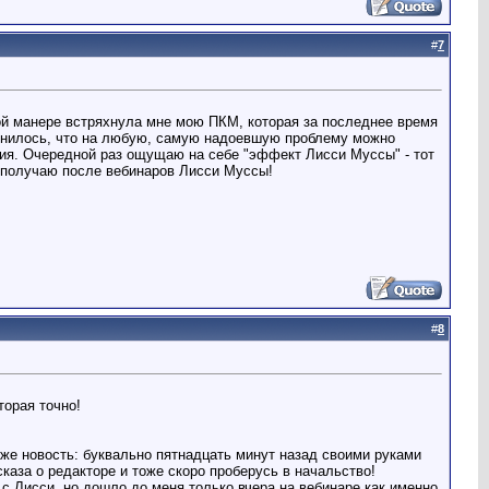
#
7
ной манере встряхнула мне мою ПКМ, которая за последнее время
омнилось, что на любую, самую надоевшую проблему можно
ния. Очередной раз ощущаю на себе "эффект Лисси Муссы" - тот
з получаю после вебинаров Лисси Муссы!
#
8
торая точно!
же новость: буквально пятнадцать минут назад своими руками
аза о редакторе и тоже скоро проберусь в начальство!
 с Лисси, но дошло до меня только вчера на вебинаре как именно