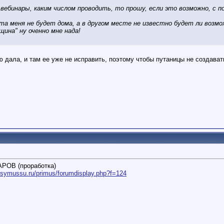
вебинары, каким числом проводить, то прошу, если это возможно, с п
рта меня не будет дома, а в другом месте не известно будет ли возм
щина" ну оченно мне нада!
дала, и там ее уже не исправить, поэтому чтобы путаницы не создавать
ОВ (проработка)
yssymussu.ru/primus/forumdisplay.php?f=124