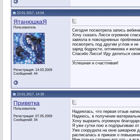
23.01.2017, 14:04
ЯтанюшкаЯ
Пользователь
Сегодня посмотрела запись вебина
Хочу сказать Лисси огромное спас
завязла в повседневных проблемах
посмотреть под другим углом и не
заряд бодрости, оптимизма и жела
Спасибо Лисси! Иду делиться свои
__________________
Успешная и счастливая!
Регистрация: 14.03.2009
Сообщений: 44
23.01.2017, 14:30
Приветка
Пользователь
Надеялась, что первая отзыв напиш
Надеюсь, в получении материальных
Регистрация: 07.05.2009
Сообщений: 34
Хочу выразить огромную благодарн
Я уже сутки пою и подпрыгиваю от
Уже соорудила на окне шикарное д
расписалась в приказе о повышени
Мне только странно вот что - я вс