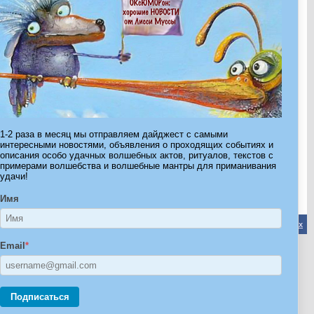
Страница 1 из 8
1
2
3
>
Последняя
»
1-2 раза в месяц мы отправляем дайджест с самыми
интересными новостями, объявления о проходящих событиях и
описания особо удачных волшебных актов, ритуалов, текстов с
примерами волшебства и волшебные мантры для приманивания
удачи!
Имя
Обратная связь
-
Форум Волшебников
-
Архив
-
Вверх
Email
*
ribe.Ru
Ы И ШТУЧКИ ДЛЯ ВСЕХ
Подписаться