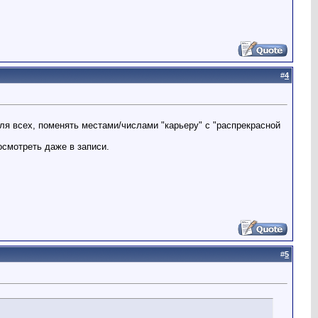
#
4
для всех, поменять местами/числами "карьеру" с "распрекрасной
осмотреть даже в записи.
#
5