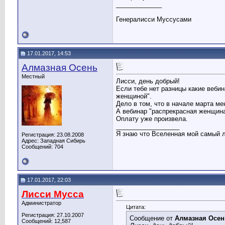
_____________
Генералисси Муссусами
17.01.2017, 14:53
Алмазная Осень
Местный
Лисси, день добрый!
Если тебе нет разницы какие вебин
женщиной".
Дело в том, что в начале марта ме
А вебинар "распрекрасная женщина
Оплату уже произвела.
__________________
Я знаю что Вселенная мой самый 
Регистрация: 23.08.2008
Адрес: Западная Сибирь
Сообщений: 704
17.01.2017, 22:03
Лисси Мусса
Администратор
Цитата:
Регистрация: 27.10.2007
Сообщение от
Алмазная Осен
Сообщений: 12,587