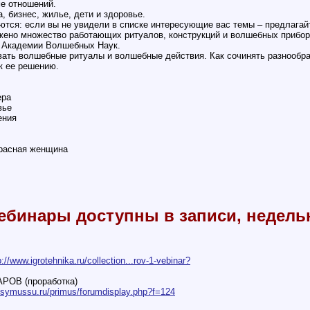
е отношений.
 бизнес, жилье, дети и здоровье.
тся: если вы не увидели в списке интересующие вас темы – предлагай
жено множество работающих ритуалов, конструкций и волшебных прибо
и Академии Волшебных Наук.
ать волшебные ритуалы и волшебные действия. Как сочинять разнообра
к ее решению.
ера
вье
ения
красная женщина
ебинары доступны в записи, недель
p://www.igrotehnika.ru/collection...rov-1-vebinar?
ОВ (проработка)
yssymussu.ru/primus/forumdisplay.php?f=124