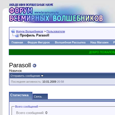
Форум Волшебников
>
Пользователи
Профиль Parasoll
Главная
Форум Фигурок
Волшебная Рассылка
Наш Магазин
Р
Parasoll
Новичок
Отправить сообщение
Последняя активность:
10.01.2009
20:58
Статистика
Связь
Всего сообщений
Всего сообщений:
0