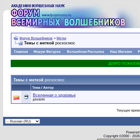
Форум Волшебников
>
Метки
Темы с меткой
роскосмос
Главная
Форум Фигурок
Волшебная Рассылка
Наш Магазин
Р
Темы с меткой
роскосмос
Тема / Автор
Вселенная о здоровье
john644
Текущее врем
Powered b
Copyright ©2000 - 2026,