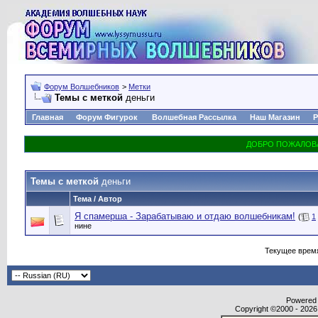
Форум Волшебников
>
Метки
Темы с меткой
деньги
Главная
Форум Фигурок
Волшебная Рассылка
Наш Магазин
Р
Темы с меткой
деньги
Тема / Автор
Я спамерша - Зарабатываю и отдаю волшебникам!
(
1
нине
Текущее врем
Powered b
Copyright ©2000 - 2026,