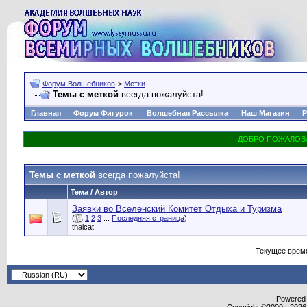
Форум Волшебников
>
Метки
Темы с меткой
всегда пожалуйста!
Главная
Форум Фигурок
Волшебная Рассылка
Наш Магазин
Р
Темы с меткой
всегда пожалуйста!
Тема / Автор
Заявки во Вселенский Комитет Отдыха и Туризма
(
1
2
3
...
Последняя страница
)
thaicat
Текущее врем
Powered b