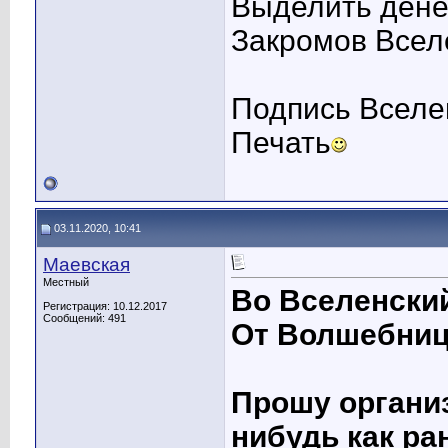
Выделить дене
Закромов Всел
Подпись Вселе
Печать
03.11.2020, 10:41
Маевская
Местный
Во Вселенски
Регистрация: 10.12.2017
Сообщений: 491
От Волшебницы
Прошу организ
нибудь как рань