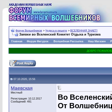
Форум Волшебников
>
Чудеса в решете
>
ВСЕЛЕННАЯ ЗНАЕТ!
Заявки во Вселенский Комитет Отдыха и Туризма
Главная
Форум Фигурок
Волшебная Рассылка
Наш Магазин
Р
07.10.2020, 15:56
Маевская
Местный
Во Вселенски
Регистрация: 10.12.2017
Сообщений: 491
От Волшебницы