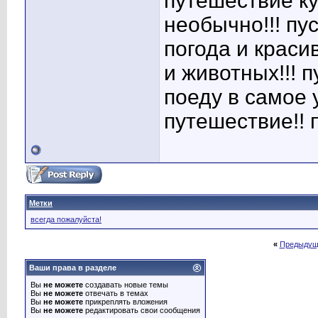
путешествие ку
необычно!!! пу
погода и краси
и животных!!! 
поеду в самое 
путешествие!! 
Метки
всегда пожалуйста!
«
Предыдущ
Ваши права в разделе
Вы
не можете
создавать новые темы
Вы
не можете
отвечать в темах
Вы
не можете
прикреплять вложения
Вы
не можете
редактировать свои сообщения