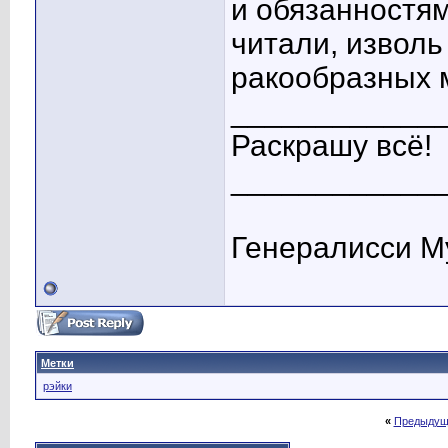
и обязанностям
читали, изволь
ракообразных м
____________
Раскрашу всё!
____________
Генералисси М
Метки
рэйки
«
Предыдущ