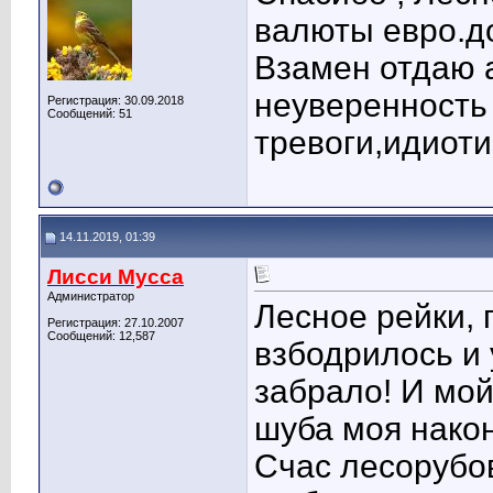
валюты евро.д
Взамен отдаю а
неуверенность 
Регистрация: 30.09.2018
Сообщений: 51
тревоги,идиоти
14.11.2019, 01:39
Лисси Мусса
Администратор
Лесное рейки, 
Регистрация: 27.10.2007
Сообщений: 12,587
взбодрилось и 
забрало! И мой
шуба моя нако
Счас лесорубов