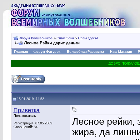
Форум Волшебников
>
Спам Зона
>
Спам здесь!
Лесное Рэйки дарит деньги
Главная
Форум Фигурок
Волшебная Рассылка
Наш Магазин
Р
15.01.2019, 14:52
Приветка
Пользователь
Лесное рейки, 
Регистрация: 07.05.2009
Сообщений: 34
жира, да лишни