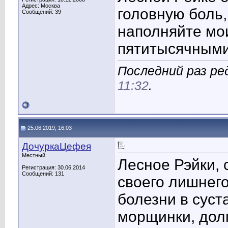
Адрес: Москва
головную боль
Сообщений: 39
наполняйте мо
пятитысячными
Последний раз ре
11:32
.
25.06.2019, 16:03
ДочуркаЦефея
Местный
Лесное Рэйки, 
Регистрация: 30.06.2014
Сообщений: 131
своего лишнего
болезни в суст
морщинки, дол