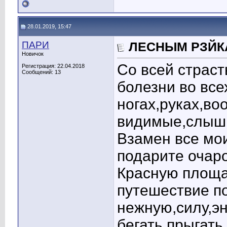
28.01.2019, 15:47
ПАРИ
ЛЕСНЫМ РЗЙК
Новичок
Со всей страс
Регистрация: 22.04.2018
Сообщений: 13
болезни во все
ногах,руках,во
видимые,слыш
Взамен все мо
подарите очаро
Красную площа
путешествие п
нежную,силу,эн
бегать,прыгать