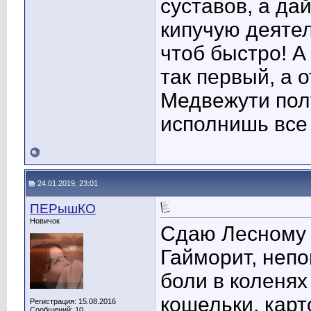
суставов, а да
кипучую деятел
чтоб быстро! А
так первый, а 
Медвежути пол
исполнишь все
24.01.2019, 23:01
ПЕРышКО
Новичок
Сдаю Лесному 
Гайморит, непо
боли в коленях
кошельки, кар
Регистрация: 15.08.2016
Сообщений: 10