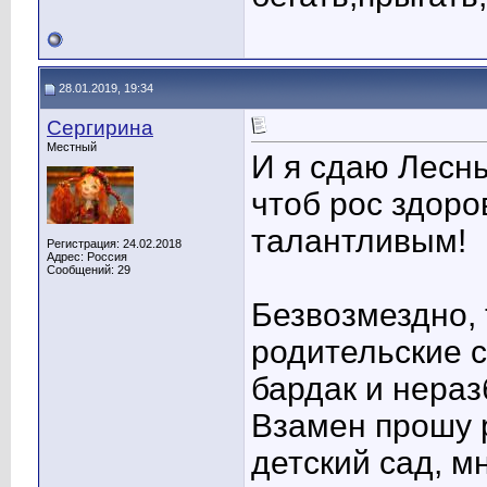
28.01.2019, 19:34
Сергирина
Местный
И я сдаю Лесн
чтоб рос здор
талантливым!
Регистрация: 24.02.2018
Адрес: Россия
Сообщений: 29
Безвозмездно, 
родительские с
бардак и нераз
Взамен прошу 
детский сад, м