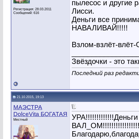
пылесос и другие р
Регистрация: 28.03.2011
Лисси.
Сообщений: 616
Деньги все принима
НАВАЛИВАЙ!!!!!
Взлом-взлёт-влёт
________________
Звёздочки - это так
Последний раз редакти
21.10.2015, 19:13
МАЭСТРА
DolceVita БОГАТАЯ
УРА!!!!!!!!!!!!!Деньги в
Местный
ВАЛ_ОМ!!!!!!!!!!!!!!!!!
Благодарю,благода