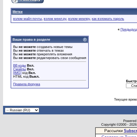
Метки
взлом майл почты
,
взлом меил.ру
,
взлом меилру
,
как взломать пароль
«
Предыдущ
Ваши права в разделе
Вы
не можете
создавать новые темы
Вы
не можете
отвечать в темах
Вы
не можете
прикреплять вложения
Вы
не можете
редактировать свои сообщения
BB коды
Вкл.
Смайлы
Вкл.
[IMG]
код
Вкл.
HTML код
Выкл.
Быстр
Правила форума
Текущее врем
Powered b
Copyright ©2000 - 2026,
Рассылки
Subscr