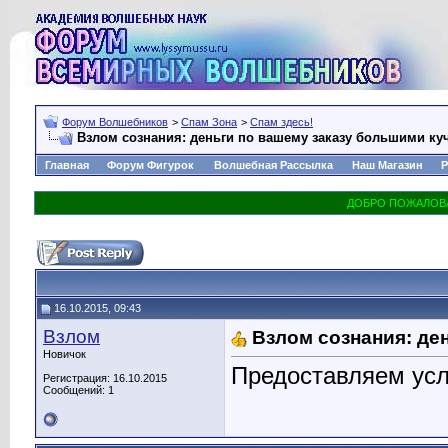
Форум Волшебников
>
Спам Зона
>
Спам здесь!
Взлом сознания: деньги по вашему заказу большими ку
Главная
Форум Фигурок
Волшебная Рассылка
Наш Магазин
Р
16.10.2015, 09:43
Взлом
Взлом сознания: де
Новичок
Предоставляем усл
Регистрация: 16.10.2015
Сообщений: 1