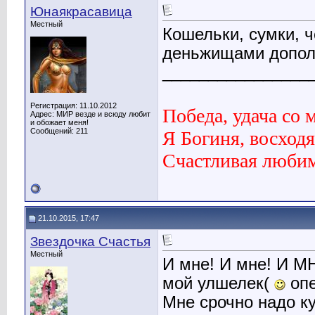
Юнаякрасавица
Местный
Кошельки, сумки, 
деньжищами дополн
________________
Регистрация: 11.10.2012
Победа, удача со 
Адрес: МИР везде и всюду любит
и обожает меня!
Сообщений: 211
Я Богиня, восходя
Счастливая люби
21.10.2015, 17:47
Звездочка Счастья
Местный
И мне! И мне! И МН
мой улшелек(
опе
Мне срочно надо ку