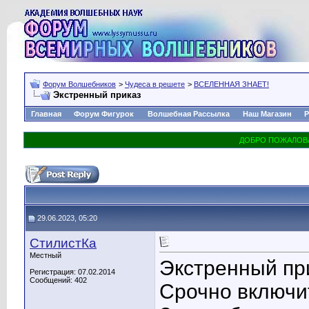
Форум Волшебников
>
Чудеса в решете
>
ВСЕЛЕННАЯ ЗНАЕТ!
Экстренный приказ
Главная
Форум Фигурок
Волшебная Рассылка
Наш Магазин
Р
29.06.2023, 05:20
СтилистКа
Местный
Экстренный при
Регистрация: 07.02.2014
Сообщений: 402
Срочно включит