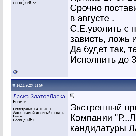
Сообщений: 83
Срочно постави
в августе .
С.Е.уволить с 
зависть, ложь 
Да будет так, та
Исполнить до 3
16.11.2023, 11:56
Ласка ЗлатовЛаска
Новичок
Экстренный пр
Регистрация: 04.01.2010
Адрес: самый красивый город на
Компании "Р...
Волге
Сообщений: 15
кандидатуры Л