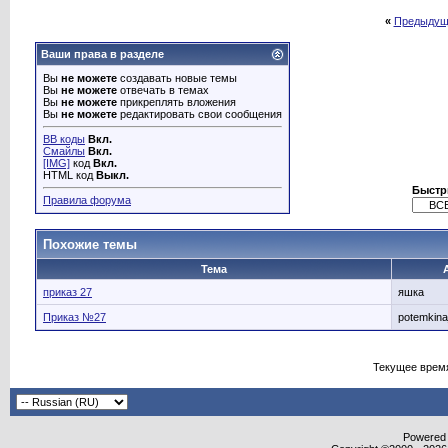
«
Предыдущ
Ваши права в разделе
Вы
не можете
создавать новые темы
Вы
не можете
отвечать в темах
Вы
не можете
прикреплять вложения
Вы
не можете
редактировать свои сообщения
BB коды
Вкл.
Смайлы
Вкл.
[IMG]
код
Вкл.
HTML код
Выкл.
Быстр
Правила форума
Похожие темы
Тема
приказ 27
яшка
Приказ №27
potemkina
Текущее врем
Powered b