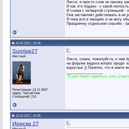
Лисси, я просто слов не нахожу ка
И как это подано - с какой легкос
И схема с четвертой ступенькой - 
Она заставляет действовать а не р
Я пока вся в эмоциях и не могу об
Праздничку отдельное спасибо - з
14.02.2017, 23:46
Sunrise27
Местный
Лисси, скажи, пожалуйста, о чем б
на форуме видела вопрос вроде: к
взрослых )) Понятно, что в инете 
__________________
"Я уже давно заметил, что сущес
Регистрация: 14.11.2007
Адрес: Третий Рим
Сообщений: 215
15.02.2017, 16:06
Ириска 27
Местный