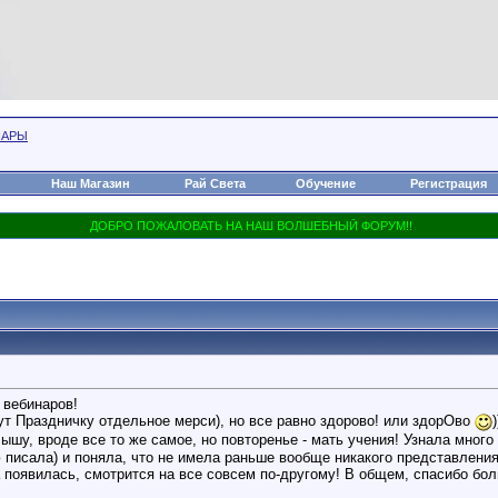
НАРЫ
Наш Магазин
Рай Света
Обучение
Регистрация
 вебинаров!
ут Праздничку отдельное мерси), но все равно здорово! или здорОво
)
лышу, вроде все то же самое, но повторенье - мать учения! Узнала мног
писала) и поняла, что не имела раньше вообще никакого представления
а появилась, смотрится на все совсем по-другому! В общем, спасибо бол