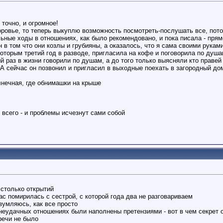
 точно, и огромное!
оровье, то теперь выкуплю возможность посмотреть-послушать все, пото
ьные ходы в отношениях, как было рекомендовано, и пока писала - пря
 в том что они козлы и грубияны, а оказалось, что я сама своими рукам
оторым третий год в разводе, пригласила на кофе и поговорила по душам
 раз в жизни говорили по душам, а до того только выясняли кто правей
 А сейчас он позвонил и пригласил в выходные поехать в загородный до
лнечная, где обнимашки на крыше
 всего - и проблемы исчезнут сами собой
 столько открытий
с помирилась с сестрой, с которой года два не разговариваем
зумляюсь, как все просто
 неудачных отношениях были наполнены претензиями - вот в чем секрет 
речи не было