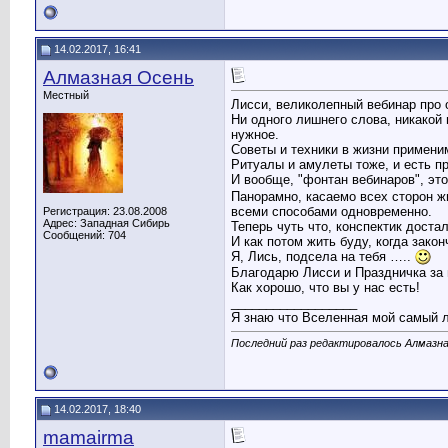
14.02.2017, 16:41
Алмазная Осень
Местный
Лисси, великолепный вебинар про о
Ни одного лишнего слова, никакой 
нужное.
Советы и техники в жизни примени
Ритуалы и амулеты тоже, и есть п
И вообще, "фонтан вебинаров", эт
Панорамно, касаемо всех сторон ж
всеми способами одновременно.
Регистрация: 23.08.2008
Адрес: Западная Сибирь
Теперь чуть что, конспектик доста
Сообщений: 704
И как потом жить буду, когда зако
Я, Лись, подсела на тебя …..
Благодарю Лисси и Праздничка за 
Как хорошо, что вы у нас есть!
__________________
Я знаю что Вселенная мой самый 
Последний раз редактировалось Алмазна
14.02.2017, 18:40
mamairma