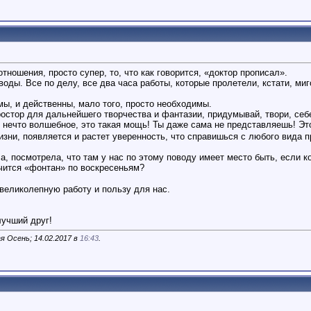
тношения, просто супер, то, что как говорится, «доктор прописал».
воды. Все по делу, все два часа работы, которые пролетели, кстати, миг
мы, и действенны, мало того, просто необходимы.
ростор для дальнейшего творчества и фантазии, придумывай, твори, себ
о нечто волшебное, это такая мощь! Ты даже сама не представляешь! 
изни, появляется и растет уверенность, что справишься с любого вида
ла, посмотрела, что там у нас по этому поводу имеет место быть, если 
нчится «фонтан» по воскресеньям?
великолепную работу и пользу для нас.
лучший друг!
я Осень; 14.02.2017 в
16:43
.