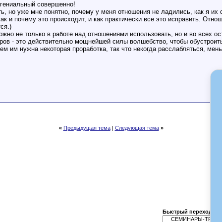
 гениальный совершенно!
ь, но уже мне понятно, почему у меня отношения не ладились, как я их 
как и почему это происходит, и как практически все это исправить. Отно
ся.)
ожно не только в работе над отношениями использовать, но и во всех о
ов - это действительно мощнейшей силы волшебство, чтобы обустроит
всем им нужна некоторая проработка, так что некогда расслабляться, мен
«
Предыдущая тема
|
Следующая тема
»
Быстрый переход