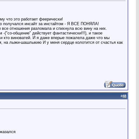
му что это работает феерически!
мо получался инсайт за инстайтом - Я ВСЕ ПОНЯЛА!
и все отношения разломала и спихнула всю вину на них.
 -("со-общение" действует фантастически!!!), и такое
 и кто виноватей. И я даже вперые пожалела даже что мы
м, на лыжи-шашлыкию И у меня сердце колотится от счастья как
#
48
оказался