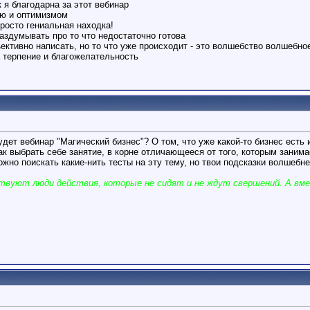
к я благодарна за этот вебинар
тью и оптимизмом
просто гениальная находка!
аздумывать про то что недостаточно готова
ъективно написать, но то что уже происходит - это волшебство волшебно
а терпение и благожелательность
удет вебинар "Магический бизнес"? О том, что уже какой-то бизнес есть и
ак выбрать себе занятие, в корне отличающееся от того, которым заним
можно поискать какие-нить тесты на эту тему, но твои подсказки волшебн
твуют люди действия, которые не сидят и не ждут свершений. А вме