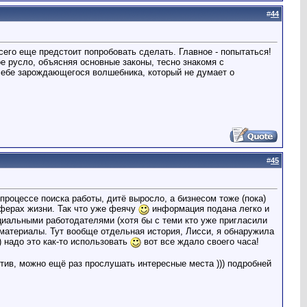
#
44
сего еще предстоит попробовать сделать. Главное - попытаться!
е русло, объясняя основные законы, тесно знакомя с
себе зарождающегося волшебника, который не думает о
#
45
 процессе поиска работы, дитё выросло, а бизнесом тоже (пока)
сферах жизни. Так что уже феячу
информация подана легко и
циальными работодателями (хотя бы с теми кто уже пригласили
материалы. Тут вообще отдельная история, Лисси, я обнаружила
) надо это как-то использовать
вот все ждало своего часа!
итив, можно ещё раз прослушать интересные места ))) подробней