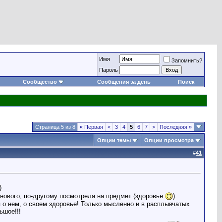
Имя
Запомнить?
Пароль
Сообщество
Сообщения за день
Поиск
Страница 5 из 8
«
Первая
<
3
4
5
6
7
>
Последняя
»
Опции темы
Опции просмотра
#
41
)
о нового, по-другому посмотрела на предмет (здоровье
).
 о нем, о своем здоровье! Только мысленно и в расплывчатых
ьшое!!!