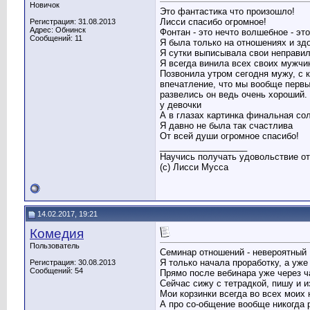
Новичок
Это фантастика что произошло!
Лисси спасибо огромное!
Регистрация: 31.08.2013
Адрес: Обнинск
Фонтан - это нечто волшебное - это
Сообщений: 11
Я была только на отношениях и зд
Я сутки выписывала свои неправил
Я всегда винила всех своих мужчин
Позвонила утром сегодня мужу, с к
впечатление, что мы вообще первый
развелись он ведь очень хороший.
у девочки
А в глазах картинка финальная со
Я давно не была так счастлива
От всей души огромное спасибо!
__________________
Научись получать удовольствие от
(с) Лисси Мусса
14.02.2017, 19:21
Комедия
Пользователь
Семинар отношений - невероятный
Я только начала проработку, а уже
Регистрация: 30.08.2013
Сообщений: 54
Прямо после вебинара уже через ча
Сейчас сижу с тетрадкой, пишу и и
Мои корзинки всегда во всех моих
А про со-общение вообще никогда 