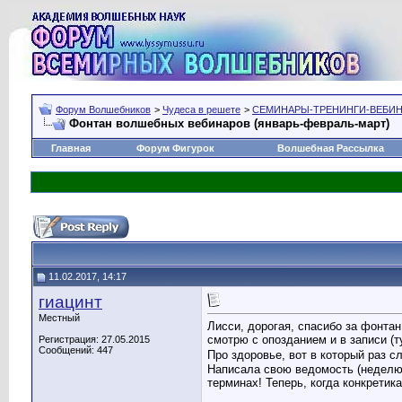
Форум Волшебников
>
Чудеса в решете
>
СЕМИНАРЫ-ТРЕНИНГИ-ВЕБИ
Фонтан волшебных вебинаров (январь-февраль-март)
Главная
Форум Фигурок
Волшебная Рассылка
11.02.2017, 14:17
гиацинт
Местный
Лисси, дорогая, спасибо за фонтан
смотрю с опозданием и в записи (т
Регистрация: 27.05.2015
Сообщений: 447
Про здоровье, вот в который раз с
Написала свою ведомость (неделю 
терминах! Теперь, когда конкретик