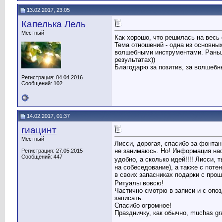
13.02.2017, 23:05
Капелька Лель
Местный
Как хорошо, что решилась на весь
Тема отношений - одна из основных
волшебными инструментами. Раньш
результатах))
Благодарю за позитив, за волшебный
Регистрация: 04.04.2016
Сообщений: 102
14.02.2017, 01:37
гиацинт
Местный
Лисси, дорогая, спасибо за фонтан
не занимаюсь. Но! Информация нас
Регистрация: 27.05.2015
Сообщений: 447
удобно, а сколько идей!!!! Лисси,
на собеседование), а также с пот
в своих запасниках подарки с прош
Ритуалы вовсю!
Частично смотрю в записи и с опо
записать.
Спасибо огромное!
Праздничку, как обычно, muchas gr