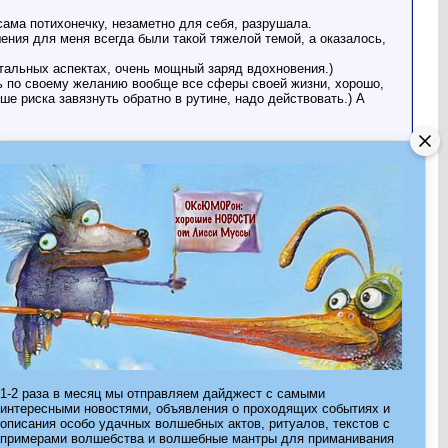
сама потихонечку, незаметно для себя, разрушала.
шения для меня всегда были такой тяжелой темой, а оказалось,
стальных аспектах, очень мощный заряд вдохновения.)
ь по своему желанию вообще все сферы своей жизни, хорошо,
ьше риска завязнуть обратно в рутине, надо действовать.) А
Страница 5 из 8
«
Первая
<
3
4
5
6
7
>
Последняя
»
1-2 раза в месяц мы отправляем дайджест с самыми
интересными новостями, объявления о проходящих событиях и
описания особо удачных волшебных актов, ритуалов, текстов с
примерами волшебства и волшебные мантры для приманивания