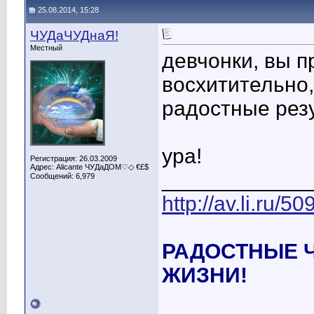
25.08.2014, 15:28
ЧУДаЧУДнаЯ!
Местный
девчонки, вы п
восхитительно
радостные рез
ура!
Регистрация: 26.03.2009
Адрес: Alicante ЧУДаДОМ♡◇ €£$
____________
Сообщений: 6,979
http://av.li.ru/
РАДОСТНЫЕ 
ЖИЗНИ!