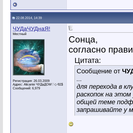
22.08.2014, 14:39
ЧУДаЧУДнаЯ!
Местный
Сонца,
согласно прави
Цитата:
Сообщение от
ЧУ
...
Регистрация: 26.03.2009
Адрес: Alicante ЧУДаДОМ♡◇ €£$
для перехода в кл
Сообщений: 6,979
раскопок на этом
общей теме под
запрашивайте у ме
____________