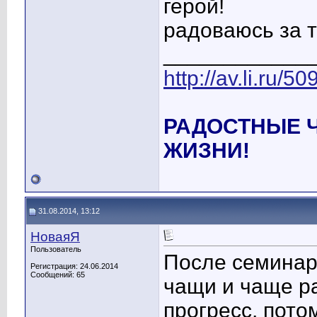
герой!
радоваюсь за т
____________
http://av.li.ru/
РАДОСТНЫЕ 
ЖИЗНИ!
31.08.2014, 13:12
НоваяЯ
Пользователь
После семинара
Регистрация: 24.06.2014
Сообщений: 65
чащи и чаще р
прогресс, пото