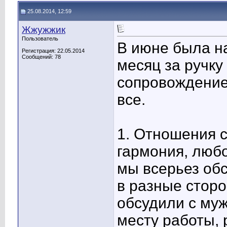
25.08.2014, 12:59
Жжужжик
Пользователь
В июне была н
Регистрация: 22.05.2014
Сообщений: 78
месяц за ручку 
сопровождение
все.
1. Отношения 
гармония, любо
мы всерьез об
в разные сторо
обсудили с му
месту работы, 