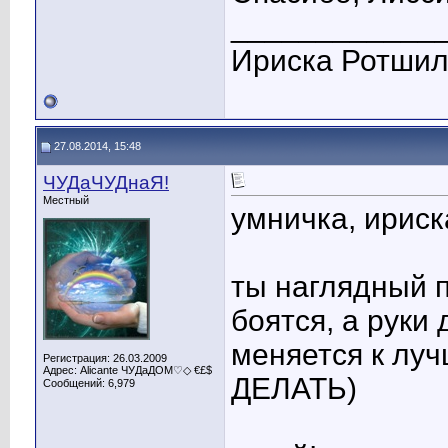
____________
Ириска Ротши
27.08.2014, 15:48
ЧУДаЧУДнаЯ!
Местный
умничка, ириск
ты наглядный п
боятся, а руки
меняется к луч
Регистрация: 26.03.2009
Адрес: Alicante ЧУДаДОМ♡◇ €£$
ДЕЛАТЬ)
Сообщений: 6,979