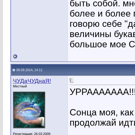
быть собой. мн
более и более 
говорю себе "да
величины букав
большое мое 
08.09.2014, 14:11
ЧУДаЧУДнаЯ!
Местный
УРРААААААА!!
Сонца моя, как
продолжай идти
____________
Регистрация: 26.03.2009