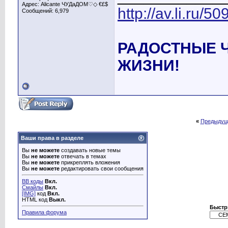
Адрес: Alicante ЧУДаДОМ♡◇ €£$
http://av.li.ru/
Сообщений: 6,979
РАДОСТНЫЕ 
ЖИЗНИ!
«
Предыдущ
Ваши права в разделе
Вы
не можете
создавать новые темы
Вы
не можете
отвечать в темах
Вы
не можете
прикреплять вложения
Вы
не можете
редактировать свои сообщения
BB коды
Вкл.
Смайлы
Вкл.
[IMG]
код
Вкл.
HTML код
Выкл.
Быстр
Правила форума