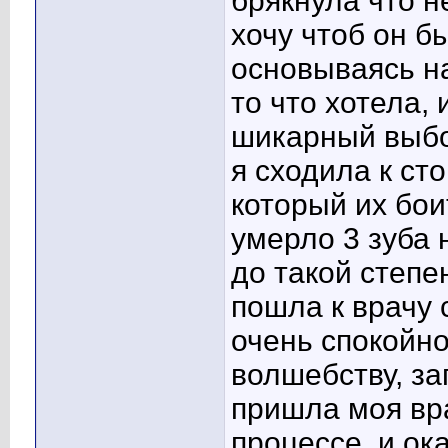
брякнула что н
хочу чтоб он б
основываясь на
то что хотела,
шикарный выб
я сходила к ст
который их бои
умерло 3 зуба 
до такой степен
пошла к врачу 
очень спокойно.
волшебству, за
пришла моя вр
процессе. и ок