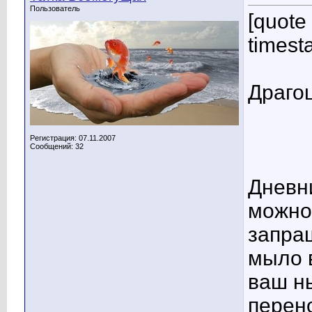
Пользователь
[quot
timest
Драго
Регистрация: 07.11.2007
Сообщений: 32
Дневни
можно
запраш
мыло 
ваш н
перено