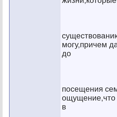
жизни,которые
существованию
могу,причем д
до
посещения сем
ощущение,что 
в