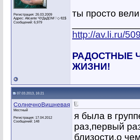
ты просто вели
Регистрация: 26.03.2009
Адрес: Alicante ЧУДаДОМ♡◇ €£$
____________
Сообщений: 6,979
http://av.li.ru/
РАДОСТНЫЕ 
ЖИЗНИ!
07.03.2013, 16:21
СолнечноВишневая
Местный
я была в груп
Регистрация: 17.04.2012
Сообщений: 148
раз,первый ра
близости,о че