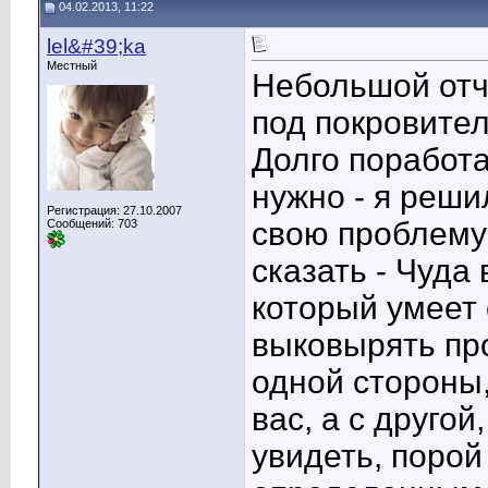
04.02.2013, 11:22
lel&#39;ka
Местный
Небольшой отч
под покровител
Долго поработа
нужно - я реши
Регистрация: 27.10.2007
свою проблему 
Сообщений: 703
сказать - Чуда
который умеет 
выковырять про
одной стороны,
вас, а с друго
увидеть, порой