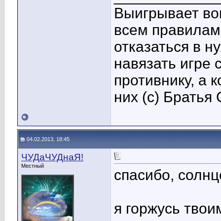
Выигрывает вов
всем правилам,
отказаться в н
навязать игре 
противнику, а 
них (с) Братья
04.02.2013, 18:45
ЧУДаЧУДнаЯ!
Местный
спасибо, солнц
я горжусь тво