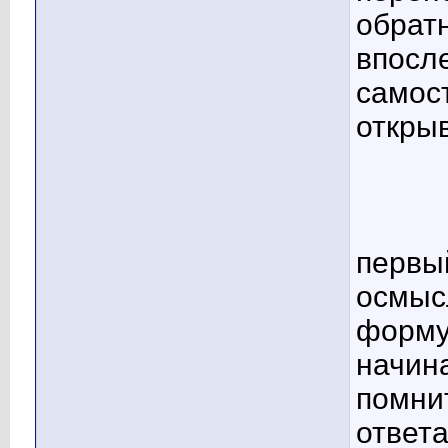
обратн
впосл
самос
открыв
первый
осмыс
форму
начин
помнит
ответа