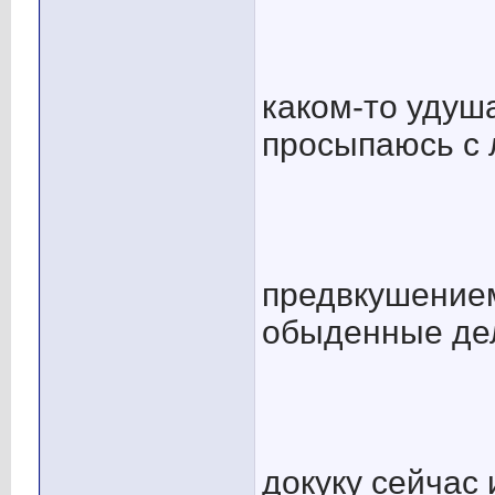
каком-то удуш
просыпаюсь с 
предвкушением
обыденные де
докуку сейчас 