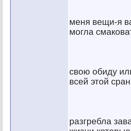
меня вещи-я в
могла смакова
свою обиду ил
всей этой сра
разгребла зав