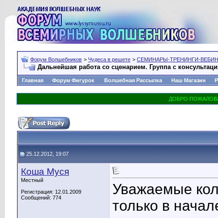
Форум Волшебников
>
Чудеса в решете
>
СЕМИНАРЫ-ТРЕНИНГИ-ВЕБИ
Дальнейшая работа со сценарием. Группа с консультац
Главная
Форум Фигурок
Волшебная Рассылка
Наш Магазин
Р
25.12.2012, 19:07
Коша Муся
Местный
Уважаемые кол
Регистрация: 12.01.2009
Сообщений: 774
только в начал