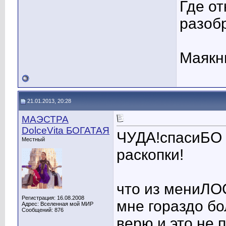
Где от
разобр
Маякни
21.01.2013, 20:28
МАЭСТРА
DolceVita БОГАТАЯ
ЧУДА!спасиБО з
Местный
раскопки!
что из мениЛОС
Регистрация: 16.08.2008
мне гораздо бо
Адрес: Вселенная мой МИР
Сообщений: 876
верю и это не 