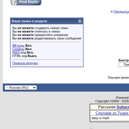
«
Предыдущ
Ваши права в разделе
Вы
не можете
создавать новые темы
Вы
не можете
отвечать в темах
Вы
не можете
прикреплять вложения
Вы
не можете
редактировать свои сообщения
BB коды
Вкл.
Смайлы
Вкл.
[IMG]
код
Вкл.
HTML код
Выкл.
Быстр
Правила форума
Текущее врем
Powered b
Copyright ©2000 - 2026,
Рассылки
Subscr
Сделаем из Тушки