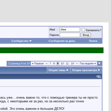
Имя
Запомнить?
Пароль
Сообщество
Сообщения за день
Поиск
Страница 9 из 24
«
Первая
<
7
8
9
10
11
19
>
Последняя
»
Опции темы
Опции просмотра
#
81
ась уже....очень важно то, что с помощью тренера ты не просто
а, с некоторыми не за раз, но за несколько раз точно
собой. Это очень важное и большое ДЕЛО!