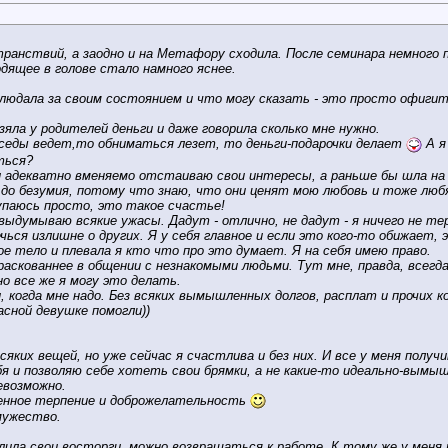
странствий, а заодно и на Метафору сходила. После семинара немног
дящее в голове стало намного яснее.
людала за своим состоянием и что могу сказать - это просто офигите
зяла у родителей деньги и даже говорила сколько мне нужно.
еседы ведет,то обниматься лезет, то деньги-подарочки делает
А я
ться?
 и адекватно вменяемо отстаиваю свои интересы, а раньше бы шла на 
 до безумия, потому что знаю, что они ценят мою любовь и тоже люб
купаюсь просто, это такое счастье!
выдумываю всякие ужасы. Дадут - отлично, не дадут - я ничего не те
ься излишне о других. Я у себя главное и если это кого-то обижает, 
ое тело и плевала я кто что про это думает. Я на себя имею право.
раскованнее в общении с незнакомыми людьми. Тут мне, правда, всегд
 все же я могу это делать.
, когда мне надо. Без всяких вымышленных долгов, расплат и прочих 
асной девушке помогли))
всяких вещей, но уже сейчас я счастлива и без них. И все у меня пол
бя и позволяю себе хотеть свои брямки, а не какие-то идеально-вымы
евозможно.
менное терпение и доброжелательность
мужество.
излила свои восторги, можно возвращаться к работе. К тому же у мен