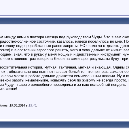
ом между ними в полтора месяца под руководством Чуды. Что я вам ска
 радостно-солнечное состояние, казалось, навеки поселилось во мне. Н
яли голову недопроработанные ранее запреты. НО я смогла отделить детк
няк) и в состоянии взрослого решить, чего я хочу дальше от жизни: вал
ердцем, зная, что в руках у меня мощный и действенный инструмент, ну
, о чем стопиццот раз говорила Лисси на семинаре: результаты будут пр
 восхитительная история. Чуткая, тактичная, меткая и знающая. Одним с
пект, обязательно она вытянет на свет белый то, что прячешь сама от се
 на свои места и работа дальше движется семимильными шагами. Ну и как 
евной работы немаленькие, ковырять себя по живому не всегда просто, 
м, за Чуду - нашего волшебного проводника и за наш волшебный пендель
ию жизни!
олмс; 19.03.2014 в
15:46
.