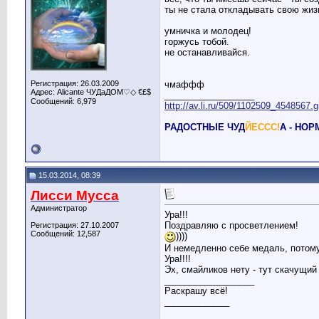
ты не стала откладывать свою жизн
умничка и молодец!
горжусь тобой.
не останавливайся.
Регистрация: 26.03.2009
чмаффф
Адрес: Alicante ЧУДаДОМ♡◇ €£$
__________________
Сообщений: 6,979
http://av.li.ru/509/1102509_4548567.g
РАДОСТНЫЕ ЧУД
ЙЕССС!
А - НО
15.03.2014, 08:39
Лисси Мусса
Администратор
Ура!!!
Поздравляю с просветлением!
Регистрация: 27.10.2007
Сообщений: 12,587
))))
И немедленно себе медаль, потому
Ура!!!!
Эх, смайликов нету - тут скачущи
__________________
Раскрашу всё!
_____________