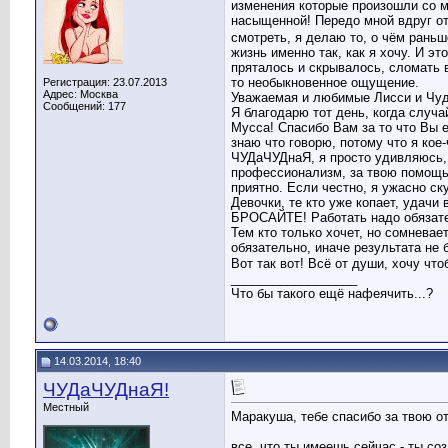
изменения которые произошли со мн
насыщенной! Передо мной вдруг отк
смотреть, я делаю то, о чём раньш
жизнь именно так, как я хочу. И эт
пряталось и скрывалось, сломать в
то необыкновенное ощущение.
Регистрация: 23.07.2013
Адрес: Москва
Уважаемая и любимые Лисси и Чуда
Сообщений: 177
Я благодарю тот день, когда случай
Мусса! Спасибо Вам за то что Вы 
знаю что говорю, потому что я кое-
ЧУДаЧУДнаЯ, я просто удивляюсь, н
профессионализм, за твою помощь в
приятно. Если честно, я ужасно ску
Девочки, те кто уже копает, удачи
БРОСАЙТЕ! Работать надо обязател
Тем кто только хочет, но сомневае
обязательно, иначе результата не 
Вот так вот! Всё от души, хочу чт
__________________
Что бы такого ещё нафеячить...?
14.03.2014, 18:40
ЧУДаЧУДнаЯ!
Местный
Маракуша, тебе спасибо за твою от
все, что ты имеешь сейчас - ты со