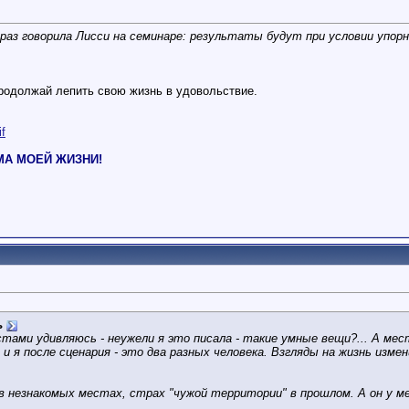
раз говорила Лисси на семинаре: результаты будут при условии упорн
родолжай лепить свою жизнь в удовольствие.
if
РМА МОЕЙ ЖИЗНИ!
ь
стами удивляюсь - неужели я это писала - такие умные вещи?... А ме
о и я после сценария - это два разных человека. Взгляды на жизнь изме
 незнакомых местах, страх "чужой территории" в прошлом. А он у ме