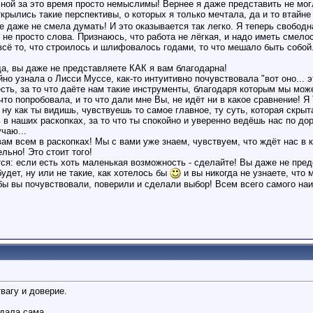
ой за это время просто немыслимы! Вернее я даже представить не могла
рылись такие перспективы, о которых я только мечтала, да и то втайне
е даже не смела думать! И это оказывается так легко. Я теперь свободн
о не просто слова. Признаюсь, что работа не лёгкая, и надо иметь смело
сё то, что строилось и шлифовалось годами, то что мешало быть собой.
, вы даже не представляете КАК я вам благодарна!
но узнала о Лисси Муссе, как-то интуитивно почувствовала "вот оно... э
есть, за то что даёте нам такие инструменты, благодаря которым мы мо
что попробовала, и то что дали мне Вы, не идёт ни в какое сравнение! Я
у как ты видишь, чувствуешь то самое главное, ту суть, которая скрыта?
 наших раскопках, за то что ты спокойно и уверенно ведёшь нас по дор
чаю...
 вам всем в раскопках! Мы с вами уже знаем, чувствуем, что ждёт нас 
ьно! Это стоит того!
тся: если есть хоть маленькая возможность - сделайте! Вы даже не пред
будет, ну или не такие, как хотелось бы
и вы никогда не узнаете, что 
обы вы почувствовали, поверили и сделали выбор! Всем всего самого на
вагу и доверие.
здала сама.