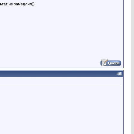
ьтат не замедлил))
#
85