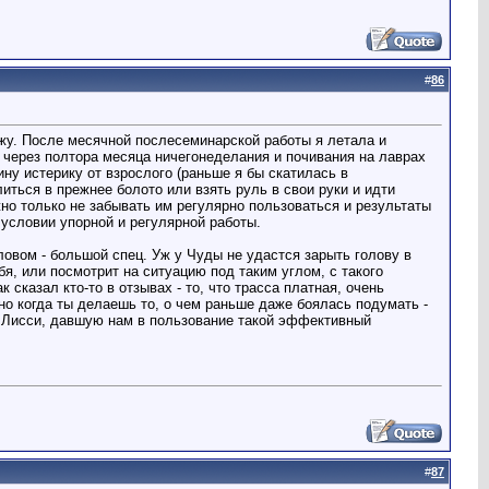
#
86
жу. После месячной послесеминарской работы я летала и
о через полтора месяца ничегонеделания и почивания на лаврах
ину истерику от взрослого (раньше я бы скатилась в
иться в прежнее болото или взять руль в свои руки и идти
жно только не забывать им регулярно пользоваться и результаты
и условии упорной и регулярной работы.
ловом - большой спец. Уж у Чуды не удастся зарыть голову в
бя, или посмотрит на ситуацию под таким углом, с такого
сказал кто-то в отзывах - то, что трасса платная, очень
но когда ты делаешь то, о чем раньше даже боялась подумать -
 - Лисси, давшую нам в пользование такой эффективный
#
87