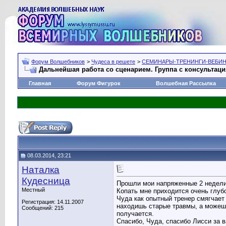
Форум Волшебников
>
Чудеса в решете
>
СЕМИНАРЫ-ТРЕНИНГИ-ВЕБИ
Дальнейшая работа со сценарием. Группа с консультац
Главная
Форум Фигурок
Волшебная Рассылка
08.03.2014, 23:21
Наталка
Кудесница
Прошли мои напряженные 2 недели 
Местный
Копать мне приходится очень глубо
Чуда как опытный тренер смягчает 
Регистрация: 14.11.2007
находишь старые травмы, а можешь,
Сообщений: 215
получается.
Спасибо, Чуда, спасибо Лисси за 