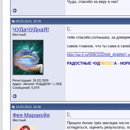
Чуда, спасибо за веру в нас!
09.03.2014, 18:39
ЧУДаЧУДнаЯ!
Местный
тебе спасибо,солнышка, за довери
самое главное, что ты сама в свое
__________________
http://av.li.ru/509/1102509_4548567.g
РАДОСТНЫЕ ЧУД
ЙЕССС!
А - НО
Регистрация: 26.03.2009
Адрес: Alicante ЧУДаДОМ♡◇ €£$
Сообщений: 6,979
14.03.2014, 16:46
Фея Маракуйя
Местный
Прошло более трёх месяцев после 
оглядеться, оценить результаты, п