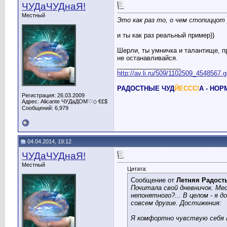
ЧУДаЧУДнаЯ!
Местный
Это как раз то, о чем стопиццот 
и ты как раз реальный пример))
Шерли, ты умничка и талантище, п
не останавливайся.
__________________
http://av.li.ru/509/1102509_4548567.g
РАДОСТНЫЕ ЧУД
ЙЕССС!
А - НО
Регистрация: 26.03.2009
Адрес: Alicante ЧУДаДОМ♡◇ €£$
Сообщений: 6,979
04.04.2014, 19:12
ЧУДаЧУДнаЯ!
Местный
Цитата:
Сообщение от
Летняя Радост
Почитала свой дневничок. Ме
непонятного?... В целом - я д
совсем другие. Достижения:
Я комфортно чувствую себя в