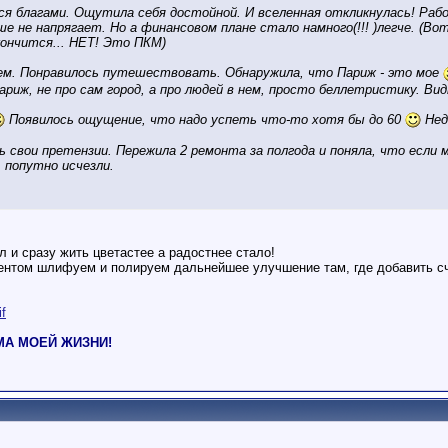
ся благами. Ощутила себя достойной. И вселенная откликнулась! Рабо
ше не напрягает. Но а финансовом плане стало намного(!!! )легче. (Вот
кончится... НЕТ! Это ПКМ)
ъем. Понравилось путешествовать. Обнаружила, что Париж - это мое
ариж, не про сам город, а про людей в нем, просто беллетристику. Вид
Появилось ощущение, что надо успеть что-то хотя бы до 60
Недо
 свои претензии. Пережила 2 ремонта за полгода и поняла, что если 
 попутно исчезли.
 и сразу жить цветастее а радостнее стало!
ентом шлифуем и полируем дальнейшее улучшение там, где добавить сч
if
РМА МОЕЙ ЖИЗНИ!