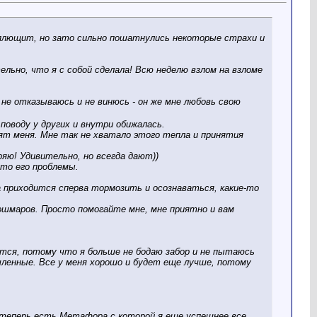
о плющит, но зато сильно пошатнулись некоторые страхи и
льно, что я с собой сделала! Всю неделю взлом на взломе
 не отказываюсь и не винюсь - он же мне любовь свою
поводу у других и внутри обижалась.
ят меня. Мне так не хватало этого тепла и принятия
ряю! Удивительно, но всегда дают))
это его проблемы.
а приходится сперва тормозить и осознаваться, какие-то
кошмаров. Просто помогайте мне, мне приятно и вам
учится, потому что я больше не бодаю забор и не пытаюсь
шленные. Все у меня хорошо и будет еще лучше, потому
я теперь есть Метафора с которой я еще успешнее все