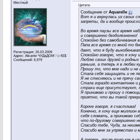
Местный
Цитата:
Сообщение от
Aquarelle
Вот я и вернулась из своих 
запреты, да и вообще происхо
Во время паузы все время наб
и совершенно безболезненно!
Спокойно без самобичевания в
Папа все время со мной то б
дает, что я буду выкобенива
Регистрация: 26.03.2009
Спокойно говорю, что я хочу
Адрес: Alicante ЧУДаДОМ♡◇ €£$
Люблю своих друзей и родных
Сообщений: 6,979
раньше, а теперь я в любви 
Прошу то, что мне надо и не 
Стала себя защищать и не печ
Я не стесняюсь и не прячу св
Стала гораздо контактнее и 
страхи еще присутствуют, но
Я принимаю и прошу о помощи
приятно, что вы такой прекр
Короче говоря, я счастлива!
Конечно, я хочу еще миллион 
себя сломать, а принимаю се
что по-другому совершенно н
Спасибо тебе, Чуда, за неиз
Спасибо мне за упрямство и 
А теперь, после того как я 