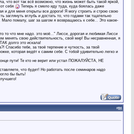
, что вот так всё возможно, что жизнь может быть такой яркой,
 от себя
Теперь я смело иду туда, куда боялась даже
ая и для меня открыты все дороги! Я могу строить и строю свою
сть заглянуть вглубь и достать то, что годами так тщательно
 Мало помалу, шаг за шагом я возвращаюсь к себе... Это какое-
то то что мне надо. это моё..." Лисси, дорогая и любимая Лисси
жем менять свою действительность, свой мир! Вы несравненная, я
 ТАК долго это искала!
! Спасибо тебе, за твоё терпение и чуткость, за твой
ожке, которая ведёт к самим себе. С тобой удивительно легко и
в конце пути! Те кто не верит или устал ПОЖАЛУЙСТА, НЕ
ставляете, что будет! Но работать после семинаров надо
могло бы быть!
илучшего!
#
84