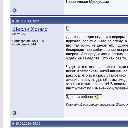
Генералисси Муссусами
19.03.2014, 15:03
Шерли Холмс
Местный
Два раза по две недели с перерыв
порхала, все мне было по плечу, а
Регистрация: 08.11.2012
Сообщений: 614
(вот так точно не делайте!), подн
беспросветное себяжаление-депресс
вперед. И вперед я иду с легким с
ждать не замедлят. Это как раз то
Чуда - это отдельная, просто таки
песок и замолчать какой-нибудь ас
ракурса, что все сразу становится
дисциплинирует. Да, объемы ежедн
это того стоит, поверьте! В обще
инструмент по изменению-улучшен
__________________
Здесь и сейчас
Последний раз редактировалось Шерли Х
19.03.2014, 15:33