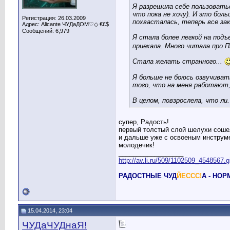
Я разрешила себе пользовать
что пока не хочу). И это боль
Регистрация: 26.03.2009
похвасталась, теперь все за
Адрес: Alicante ЧУДаДОМ♡◇ €£$
Сообщений: 6,979
Я стала более легкой на под
приехала. Много читала про П
Стала желать странного...
Я больше не боюсь озвучивать
того, что на меня работают,
В целом, повзрослела, что ли.
супер, Радость!
первый толстый слой шелухи сошел
и дальше уже с освоеным инструм
молодечик!
__________________
http://av.li.ru/509/1102509_4548567.g
РАДОСТНЫЕ ЧУД
ЙЕССС!
А - НО
15.04.2014, 23:04
ЧУДаЧУДнаЯ!