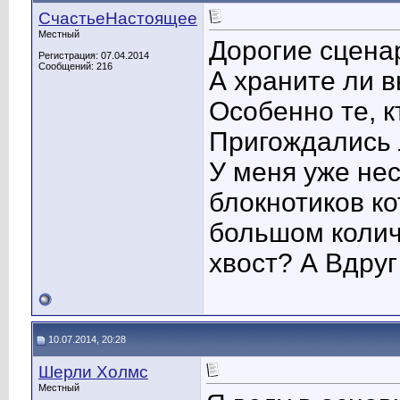
СчастьеНастоящее
Местный
Дорогие сценар
Регистрация: 07.04.2014
Сообщений: 216
А храните ли 
Особенно те, 
Пригождались 
У меня уже нес
блокнотиков ко
большом колич
хвост? А Вдруг
10.07.2014, 20:28
Шерли Холмс
Местный