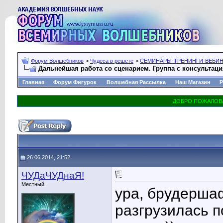
Форум Волшебников
>
Чудеса в решете
>
СЕМИНАРЫ-ТРЕНИНГИ-ВЕБИ
Дальнейшая работа со сценарием. Группа с консультац
Главная
Форум Фигурок
Волшебная Рассылка
Наш Магазин
Р
26.06.2014, 21:52
ЧУДаЧУДнаЯ!
Местный
ура, брудерша
разгрузилась п