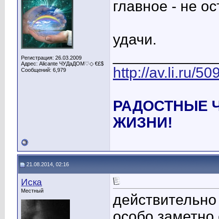
главное - не о
удачи.
____________
Регистрация: 26.03.2009
Адрес: Alicante ЧУДаДОМ♡◇ €£$
http://av.li.ru/
Сообщений: 6,979
РАДОСТНЫЕ 
ЖИЗНИ!
21.08.2014, 02:16
Иска
Местный
действительно 
особо заметно 