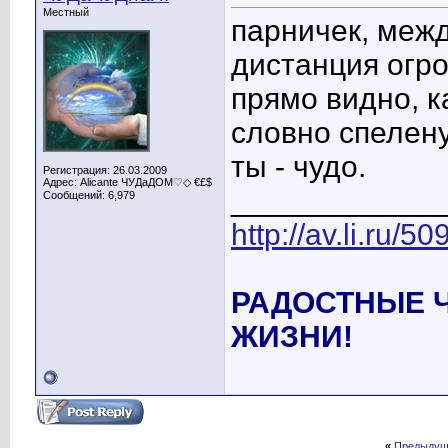
Местный
парничек, межд
дистанция огро
прямо видно, к
словно спелену
ты - чудо.
Регистрация: 26.03.2009
Адрес: Alicante ЧУДаДОМ♡◇ €£$
____________
Сообщений: 6,979
http://av.li.ru/
РАДОСТНЫЕ 
ЖИЗНИ!
«
Предыдущ