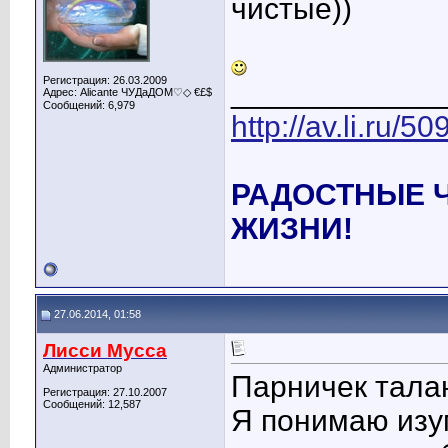
чистые))
Регистрация: 26.03.2009
____________
Адрес: Alicante ЧУДаДОМ♡◇ €£$
Сообщений: 6,979
http://av.li.ru/
РАДОСТНЫЕ 
ЖИЗНИ!
27.06.2014, 01:58
Лисси Мусса
Администратор
Парничек тала
Регистрация: 27.10.2007
Сообщений: 12,587
Я понимаю изу