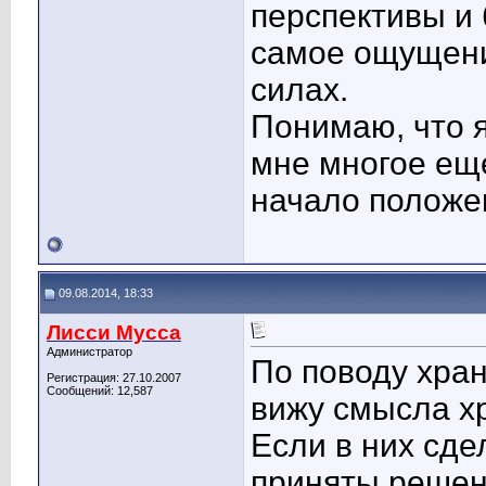
перспективы и 
самое ощущени
силах.
Понимаю, что я
мне многое еще
начало положе
09.08.2014, 18:33
Лисси Мусса
Администратор
По поводу хра
Регистрация: 27.10.2007
Сообщений: 12,587
вижу смысла хр
Если в них сд
приняты решен