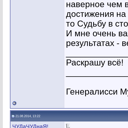
наверное чем в
достижения на 
то Судьбу в ст
И мне очень в
результатах - в
____________
Раскрашу всё!
____________
Генералисси М
21.08.2014, 13:22
ЧУДаЧУДнаЯ!