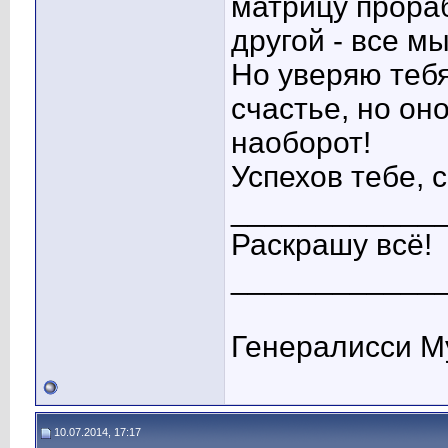
матрицу прора
другой - все м
Но уверяю теб
счастье, но оно
наоборот!
Успехов тебе, 
____________
Раскрашу всё!
____________
Генералисси М
10.07.2014, 17:17