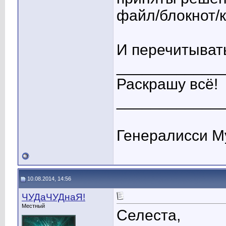
файл/блокнот/к
И перечитыват
____________
Раскрашу всё!
____________
Генералисси М
10.08.2014, 14:56
ЧУДаЧУДнаЯ!
Местный
Селеста,