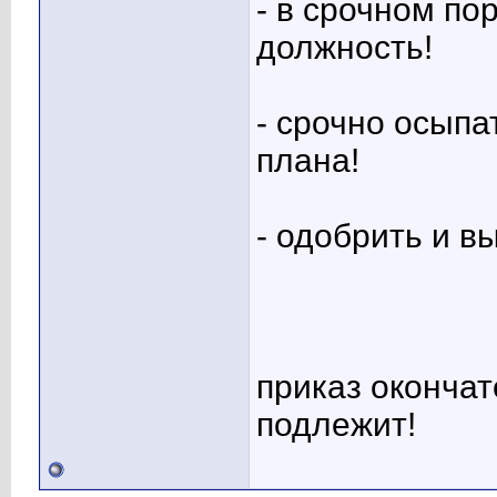
- в срочном п
должность!
- срочно осып
плана!
- одобрить и в
приказ оконча
подлежит!