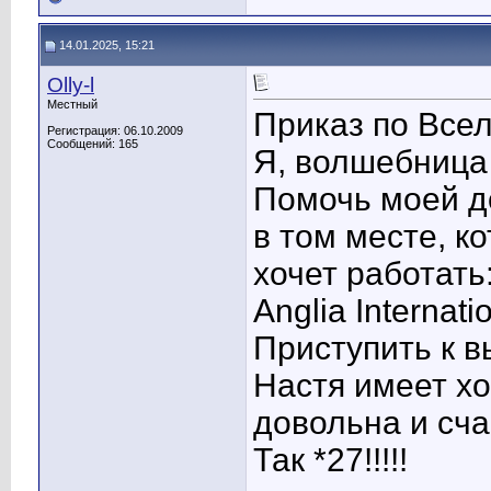
14.01.2025, 15:21
Olly-l
Местный
Приказ по Всел
Регистрация: 06.10.2009
Сообщений: 165
Я, волшебница
Помочь моей д
в том месте, к
хочет работать:
Anglia Internati
Приступить к 
Настя имеет х
довольна и сча
Так *27!!!!!