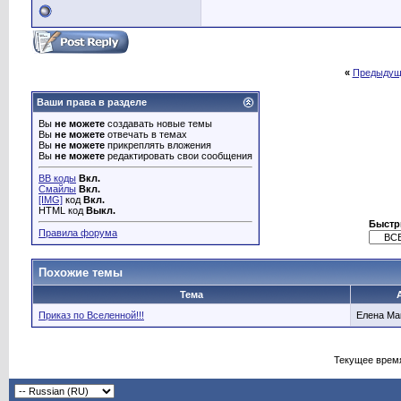
«
Предыдущ
Ваши права в разделе
Вы
не можете
создавать новые темы
Вы
не можете
отвечать в темах
Вы
не можете
прикреплять вложения
Вы
не можете
редактировать свои сообщения
BB коды
Вкл.
Смайлы
Вкл.
[IMG]
код
Вкл.
HTML код
Выкл.
Быстр
Правила форума
Похожие темы
Тема
Приказ по Вселенной!!!
Елена Ма
Текущее врем