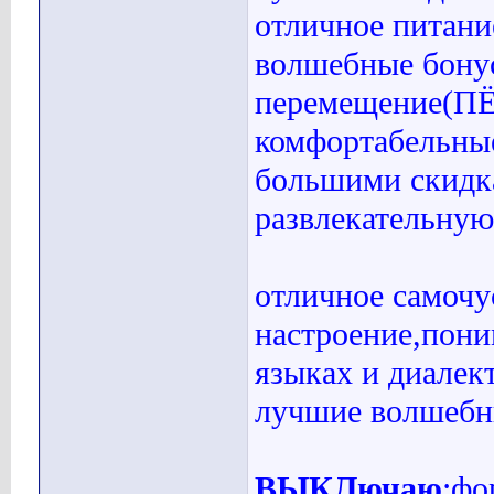
отличное питан
волшебные бонус
перемещение(ПЁ
комфортабельные
большими скидк
развлекательную
отличное самочу
настроение,пони
языках и диалект
лучшие волшебн
ВЫКЛючаю
:фо