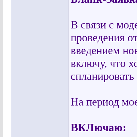
В связи с мо
проведения о
введением нов
включу, что х
спланировать 
На период мо
ВКЛючаю: