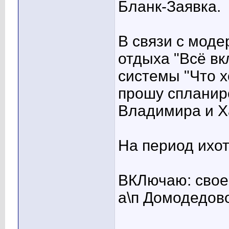
Бланк-Заявка.
В связи с мод
отдыха "Всё в
системы "Что хо
прошу спланир
Владимира и Х
На период ихо
ВКЛючаю: свое
а\п Домодедов