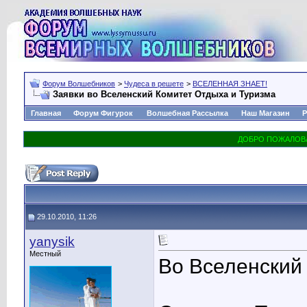
Форум Волшебников
>
Чудеса в решете
>
ВСЕЛЕННАЯ ЗНАЕТ!
Заявки во Вселенский Комитет Отдыха и Туризма
Главная
Форум Фигурок
Волшебная Рассылка
Наш Магазин
Р
29.10.2010, 11:26
yanysik
Местный
Во Вселенский