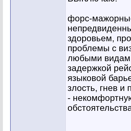
форс-мажорные
непредвиденны
здоровьем, про
проблемы с ви
любыми видами
задержкой рей
языковой барье
злость, гнев и
- некомфортну
обстоятельств