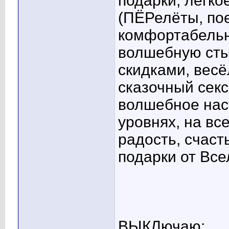
подарки, лёгк
(ПЁРелёты, пое
комфортабельн
волшебную сты
скидками, вес
сказочный секс
волшебное нас
уровнях, на все
радость, счас
подарки от Все
ВЫКЛючаю: