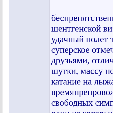
беспрепятствен
шентгенской виз
удачный полет т
суперское отмеч
друзьями, отлич
шутки, массу н
катание на лыжа
времяпрепрово
свободных сим