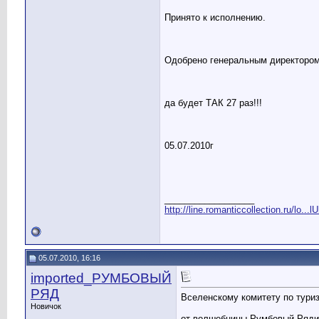
Принято к исполнению.
Одобрено генеральным директором
да будет ТАК 27 раз!!!
05.07.2010г
__________________
http://line.romanticcollection.ru/lo...
05.07.2010, 16:16
imported_РУМБОВЫЙ
РЯД
Вселенскому комитету по тури
Новичок
от волшебницы Румбовый Ряди