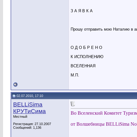
З А Я В К А
Прошу отправить мою Наталию в авг
О Д О Б Р Е Н О
К ИСПОЛНЕНИЮ
ВСЕЛЕННАЯ
М.П.
02.07.2010, 17:10
BELLiSima
КРУТиСима
Во Вселенский Комитет Туриз
Местный
от Волшебницы BELLiSima N
Регистрация: 27.10.2007
Сообщений: 1,136