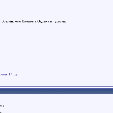
 Вселенского Комитета Отдыха и Туризма.
lUbima_17_.gif
зму
к