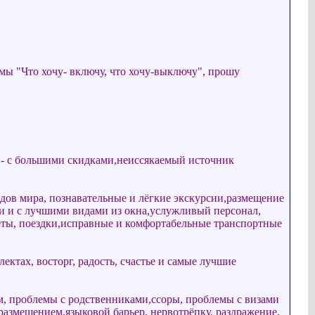
мы "Что хочу- включу, что хочу-выключу", прошу
в- с большими скидками,неиссякаемый источник
ов мира, познавательные и лёгкие экскурсии,размещение
 и с лучшими видами из окна,услужливый персонал,
ёты, поездки,исправные и комфортабельные транспортные
ектах, восторг, радость, счастье и самые лучшие
м, проблемы с родственниками,ссоры, проблемы с визами
азмещением,языковой барьер, нервотрёпку, раздражение,