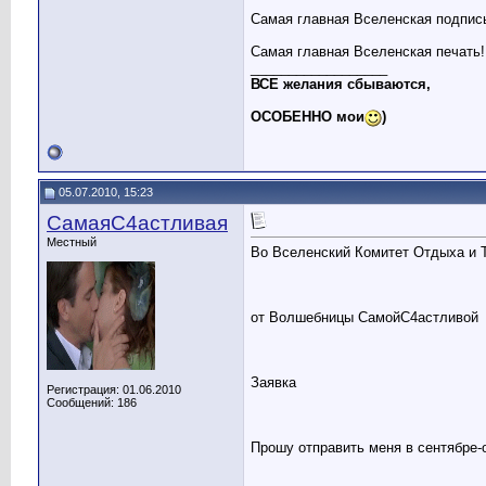
Самая главная Вселенская подпис
Самая главная Вселенская печать!
__________________
ВСЕ желания сбываются,
ОСОБЕННО мои
)
05.07.2010, 15:23
СамаяС4астливая
Местный
Во Вселенский Комитет Отдыха и 
от Волшебницы СамойС4астливой
Заявка
Регистрация: 01.06.2010
Сообщений: 186
Прошу отправить меня в сентябре-о