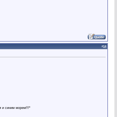
#
14
 и синим морем!!!*