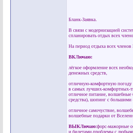
Бланк-Заявка.
В связи с модернизацией сист
спланировать отдых всех член
На период отдыха всех членов
ВКЛючаю:
лёгкое оформление всех необх
денежных средств,
отличную-комфортную погоду и
в самых лучших-комфортных-т
отличное питание, волшебные 
средства), шопинг с большими
отличное самочуствие, волшебн
волшебные подарки от Вселен
ВЫКЛючаю
:форс-мажорные о
и билетами,проблемы с любыми