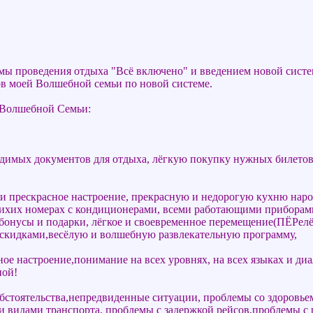
емы проведения отдыха "Всё включено" и введением новой систе
ов моей Волшебной семьи по новой системе.
 Волшебной Семьи:
одимых документов для отдыха, лёгкую покупку нужных билето
 прескрасное настроение, прекрасную и недорогую кухню народ
ихих номерах с кондиционерами, всеми работающими приборами
бонусы и подарки, лёгкое и своевременное перемещение(ПЁРел
 скидками,весёлую и волшебную развлекательную программу,
ое настроение,понимание на всех уровнях, на всех языках и диал
ной!
бстоятельства,непредвиденные ситуации, проблемы со здоровье
 видами транспорта, проблемы с задержкой рейсов,проблемы с р