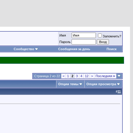
Имя
Запомнить?
Пароль
Сообщество
Сообщения за день
Поиск
Страница 2 из 22
<
1
2
3
4
12
>
Последняя
»
Опции темы
Опции просмотра
#
11