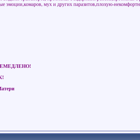
вные эмоции,комаров, мух и других паразитов,плохую-некомфорт
НЕМЕДЛЕНО!
К!
Матери