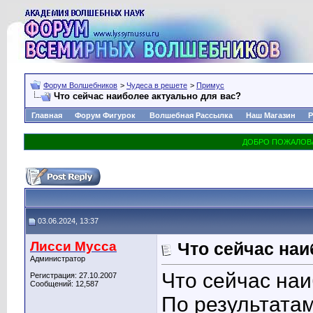
Форум Волшебников
>
Чудеса в решете
>
Примус
Что сейчас наиболее актуально для вас?
Главная
Форум Фигурок
Волшебная Рассылка
Наш Магазин
Р
03.06.2024, 13:37
Лисси Мусса
Что сейчас наи
Администратор
Что сейчас наи
Регистрация: 27.10.2007
Сообщений: 12,587
По результата