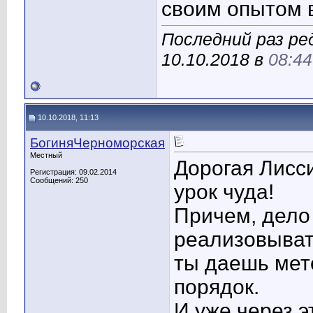
своим опытом 
Последний раз р
10.10.2018 в
08:44
10.10.2018, 11:13
БогиняЧерноморская
Местный
Дорогая Лисс
Регистрация: 09.02.2014
Сообщений: 250
урок чуда!
Причем, дело
реализовывать
ты даешь мето
порядок.
И уже через э