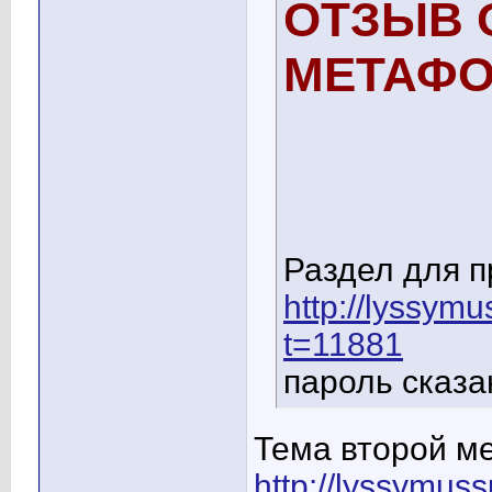
ОТЗЫВ 
МЕТАФО
Раздел для п
http://lyssym
t=11881
пароль сказа
Тема второй м
http://lyssymus