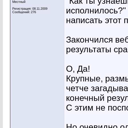
"Как ты узнаеш
Местный
исполнилось?" 
Регистрация: 08.11.2009
Сообщений: 276
написать этот п
Закончился веб
результаты ср
О, Да!
Крупные, разм
четче загадыва
конечный резул
С этим не пос
Но очевидно од