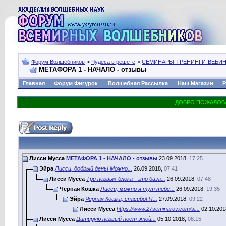
Форум Волшебников
>
Чудеса в решете
>
СЕМИНАРЫ-ТРЕНИНГИ-ВЕБИ
МЕТАФОРА 1 - НАЧАЛО - отзывы
Главная
Форум Фигурок
Волшебная Рассылка
Наш Магазин
Р
Лисси Мусса
МЕТАФОРА 1 - НАЧАЛО - отзывы
23.09.2018,
17:25
Эйра
Лисси, добрый день! Можно...
26.09.2018,
07:41
Лисси Мусса
Три первых блока - это база...
26.09.2018,
07:48
Черная Кошка
Лисси, можно я тут тебе...
26.09.2018,
19:35
Эйра
Черная Кошка, спасибо! Я...
27.09.2018,
09:22
Лисси Мусса
https://www.27seminarov.com/si...
02.10.201
Лисси Мусса
Цитирую первый пост этой...
05.10.2018,
08:15