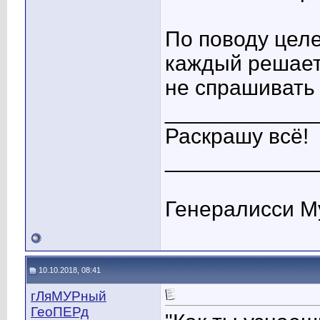
По поводу целе
каждый решает
не спрашивать
____________
Раскрашу всё!
____________
Генералисси М
10.10.2018, 08:41
гЛяМУРный
ГеоПЕРд