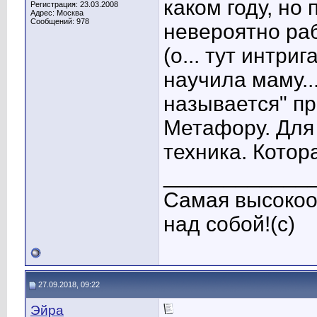
каком году, но 
Регистрация: 23.03.2008
Адрес: Москва
Сообщений: 978
невероятно раб
(о... тут интри
научила маму..
называется" пр
Метафору. Для 
техника. Котор
____________
Самая высокоо
над собой!(с)
27.09.2018, 09:22
Эйра