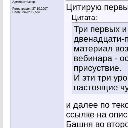
Администратор
Цитирую первы
Регистрация: 27.10.2007
Сообщений: 12,587
Цитата:
Три первых и
двенадцати-п
материал во
вебинара - о
присуствие.
И эти три ур
настоящие чу
и далее по тек
ссылке на опи
Башня во втор