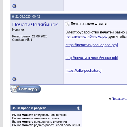
21.08.2023, 00:42
ПечатиЧелябинск
Печати а также штампы
Новичок
Электроустройство печатей равно 
печати-в-челябинске.рф
для чтобы
Регистрация: 21.08.2023
Сообщений: 1
https://печативкраснодаре.рф]
http://печати-в-челябинске.рф]
https://alfa-pechati.ru]
«
Предыдущ
Ваши права в разделе
Вы
не можете
создавать новые темы
Вы
не можете
отвечать в темах
Вы
не можете
прикреплять вложения
Вы
не можете
редактировать свои сообщения