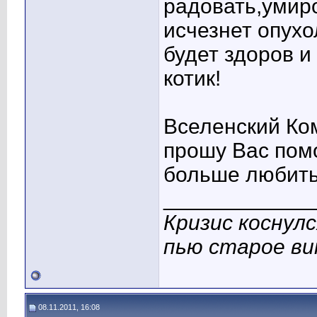
радовать,умиро
исчезнет опухо
будет здоров и
котик!
Вселенский Ко
прошу Вас пом
больше любить 
____________
Кризис коснулс
пью старое ви
08.11.2011, 16:08