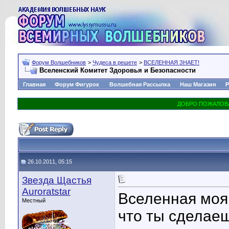
Форум Волшебников
>
Чудеса в решете
>
ВСЕЛЕННАЯ ЗНАЕТ!
Вселенский Комитет Здоровья и Безопасности
Главная
Форум Фигурок
Волшебная Рассылка
Наш Магазин
Р
26.10.2011, 05:15
Звезда Щастья
Auroratstar
Вселенная моя,
Местный
что ты сделаеш