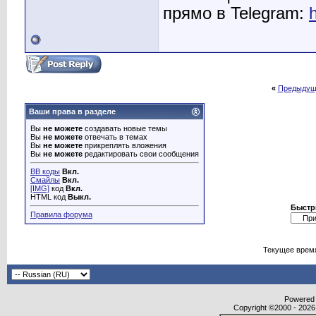
прямо в Telegram:
«
Предыдущ
Ваши права в разделе
Вы
не можете
создавать новые темы
Вы
не можете
отвечать в темах
Вы
не можете
прикреплять вложения
Вы
не можете
редактировать свои сообщения
BB коды
Вкл.
Смайлы
Вкл.
[IMG]
код
Вкл.
HTML код
Выкл.
Быстр
Правила форума
Текущее врем
Powered b
Copyright ©2000 - 2026,