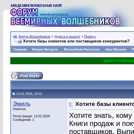
Форум Волшебников
>
Чудеса в решете
>
Примус
Хотите базы клиентов или поставщиков конкурентов?
Главная
Форум Фигурок
Волшебная Рассылка
Наш Магазин
Р
13.01.2026, 19:41
Эмиль
Хотите базы клиент
Новичок
Хотите знать, кому
Регистрация: 13.01.2026
Сообщений: 1
Книги продаж и по
поставщиков. Выпи