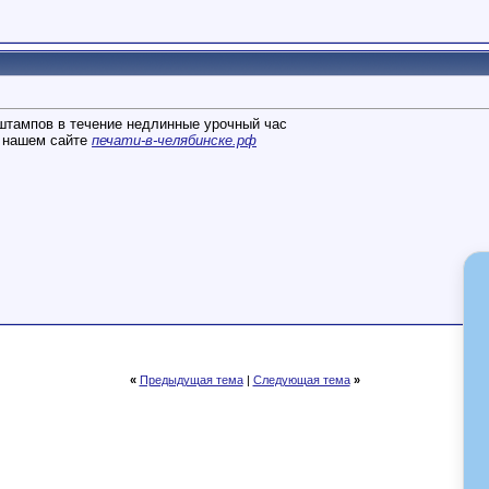
штампов в течение недлинные урочный час
 нашем сайте
печати-в-челябинске.рф
«
Предыдущая тема
|
Следующая тема
»