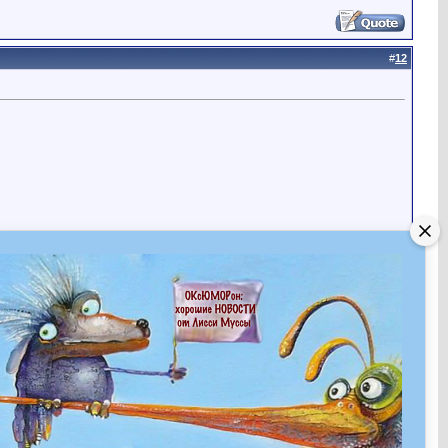
#
12
Страница 2 из 2
<
1
2