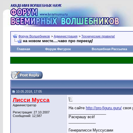
Форум Волшебников
>
Администрация
>
Технические правила!
на новом месте....чаво про переезд!
Главная
Форум Фигурок
Волшебная Рассылка
10.05.2018, 17:05
Лисси Мусса
Администратор
На сайте
http://pro-figuru.guru/
своя 
__________________
Регистрация: 27.10.2007
Сообщений: 12,587
Раскрашу всё!
_____________
Генералисси Муссусами