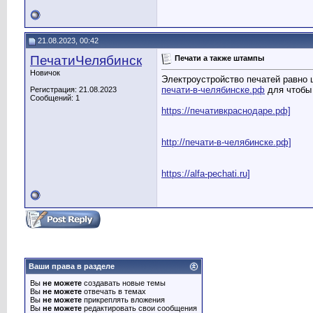
21.08.2023, 00:42
ПечатиЧелябинск
Печати а также штампы
Новичок
Электроустройство печатей равно 
печати-в-челябинске.рф
для чтобы
Регистрация: 21.08.2023
Сообщений: 1
https://печативкраснодаре.рф]
http://печати-в-челябинске.рф]
https://alfa-pechati.ru]
Ваши права в разделе
Вы
не можете
создавать новые темы
Вы
не можете
отвечать в темах
Вы
не можете
прикреплять вложения
Вы
не можете
редактировать свои сообщения