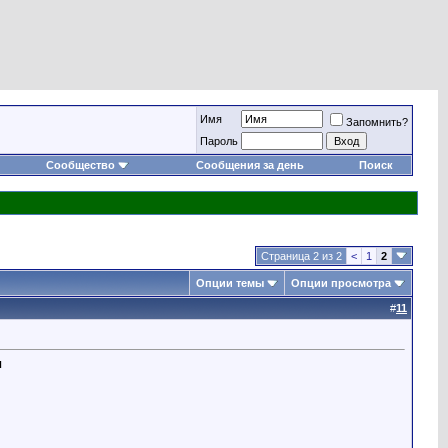
Имя
Запомнить?
Пароль
Сообщество
Сообщения за день
Поиск
Страница 2 из 2
<
1
2
Опции темы
Опции просмотра
#
11
я