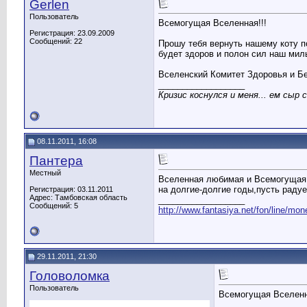
Gerlen
Пользователь
Всемогущая Вселенная!!!
Регистрация: 23.09.2009
Сообщений: 22
Прошу тебя вернуть нашему коту п
будет здоров и полон сил наш милы
Вселенский Комитет Здоровья и Бе
__________________
Кризис коснулся и меня... ем сыр
08.11.2011, 16:08
Пантера
Местный
Вселенная любимая и Всемогущая!
на долгие-долгие годы,пусть радуе
Регистрация: 03.11.2011
Адрес: Тамбовская область
__________________
Сообщений: 5
http://www.fantasiya.net/fon/line/mon
29.11.2011, 21:30
Головоломка
Пользователь
Всемогущая Вселенн