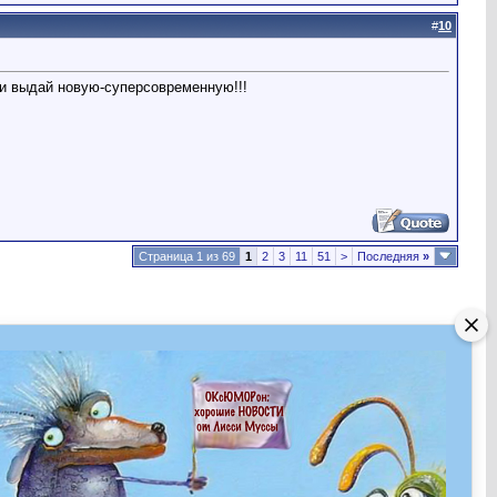
#
10
ли выдай новую-суперсовременную!!!
Страница 1 из 69
1
2
3
11
51
>
Последняя
»