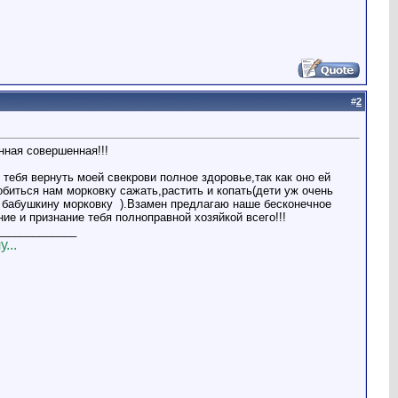
#
2
нная совершенная!!!
тебя вернуть моей свекрови полное здоровье,так как оно ей
биться нам морковку сажать,растить и копать(дети уж очень
 бабушкину морковку
).Взамен предлагаю наше бесконечное
ие и признание тебя полноправной хозяйкой всего!!!
_____________
...