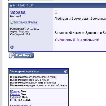
14.12.2011, 21:33
Здрава
Местный
Любимая и Всемогущая Вселенная!!
Регистрация: 24.11.2010
Адрес: Воркута
Вселенский Комитет Здоровья и Бе
Сообщений: 183
__________________
У меня есть Я. Мы справимся!
Ваши права в разделе
Вы
не можете
создавать новые темы
Вы
не можете
отвечать в темах
Вы
не можете
прикреплять вложения
Вы
не можете
редактировать свои сообщения
BB коды
Вкл.
Смайлы
Вкл.
[IMG]
код
Вкл.
HTML код
Выкл.
Правила форума