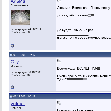
Альма
Пользователь
Любимая Вселенная! Прошу вернуть 
До свадьбы заживет)))!!!
Регистрация: 24.06.2011
Да будет ТАК 27*27 раз.
Сообщений: 38
__________________
я знаю точно все возможное возм
06.12.2011, 13:35
Olly-l
Местный
Всемогущая ВСЕЛЕННАЯ!!!
Регистрация: 06.10.2009
Сообщений: 165
Очень прошу тебя избавить меня от
ТАК*27!!!!!!!!!!!!!!!!!!!
07.12.2011, 00:45
yulmel
Новичок
Всемогущая Вселенная!!!