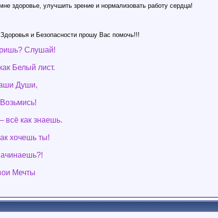
мне здоровье, улучшить зрение и нормализовать работу сердца!
Здоровья и Безопасности прошу Вас помочь!!!
еришь? Слушай!
как Белый лист.
аши Души,
 Возьмись!
 всё как знаешь.
как хочешь ты!
начинаешь?!
вои Мечты