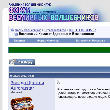
Форум Волшебников
>
Чудеса в решете
>
ВСЕЛЕННАЯ ЗНАЕТ!
Вселенский Комитет Здоровья и Безопасности
Главная
Форум Фигурок
Волшебная Рассылка
26.10.2011, 05:15
Звезда Щастья
Auroratstar
Вселенная моя, круглая и бесконеч
Местный
целей, которые наметила и живой и
понимающие, помогающие люди. С