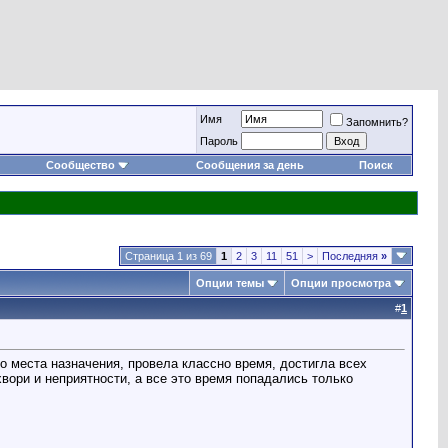
Имя
Запомнить?
Пароль
Сообщество
Сообщения за день
Поиск
Страница 1 из 69
1
2
3
11
51
>
Последняя
»
Опции темы
Опции просмотра
#
1
о места назначения, провела классно время, достигла всех
хвори и неприятности, а все это время попадались только