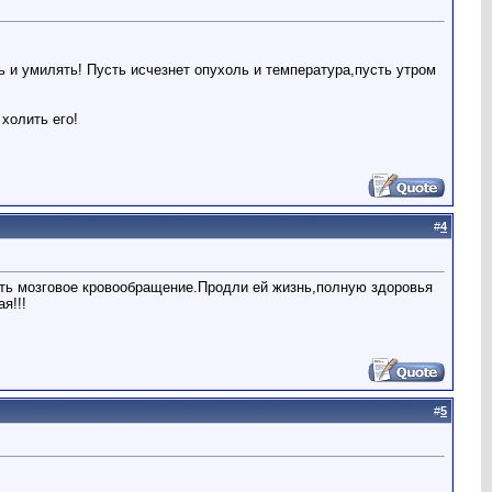
ь и умилять! Пусть исчезнет опухоль и температура,пусть утром
холить его!
#
4
ть мозговое кровообращение.Продли ей жизнь,полную здоровья
я!!!
#
5