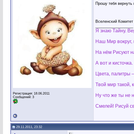
Прошу тебя вернуть 
Вселенский Комитет 
__________________
Я знаю Тайну. В
Наш Мир вокруг, 
На нём Рисуют н
А вот и кисточка.
Цвета, палитры —
Твой мир такой, 
Регистрация: 18.06.2011
Ну что же ты не 
Сообщений: 3
Смелей! Рисуй с
29.11.2011, 23:32