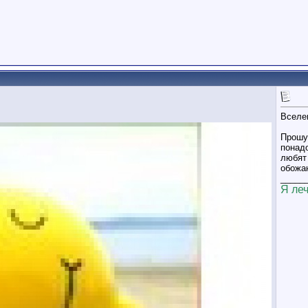
Вселе
Прошу 
понадо
любят
обожан
_____
Я лечу