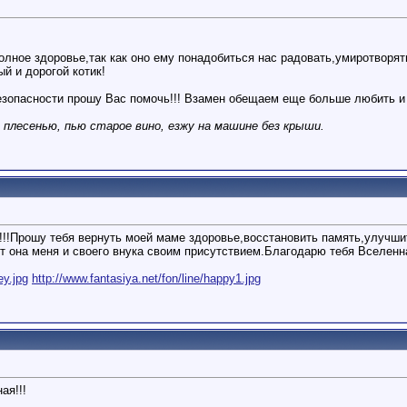
олное здоровье,так как оно ему понадобиться нас радовать,умиротворят
й и дорогой котик!
зопасности прошу Вас помочь!!! Взамен обещаем еще больше любить и 
 с плесенью, пью старое вино, езжу на машине без крыши.
!!Прошу тебя вернуть моей маме здоровье,восстановить память,улучши
т она меня и своего внука своим присутствием.Благодарю тебя Вселенна
ey.jpg
http://www.fantasiya.net/fon/line/happy1.jpg
ая!!!