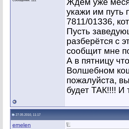
Ждём уже месяц
Сообщений: 122
укажи им путь
7811/01336, ко
Пусть заведую
разберётся с 
сообщит мне по
А в пятницу чт
Волшебном кош
пожалуйста, в
будет ТАК!!!! И 
27.05.2010, 11:17
emelen