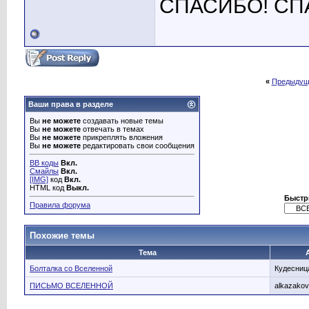
СПАСИБО! СПА
«
Предыдущ
Ваши права в разделе
Вы
не можете
создавать новые темы
Вы
не можете
отвечать в темах
Вы
не можете
прикреплять вложения
Вы
не можете
редактировать свои сообщения
BB коды
Вкл.
Смайлы
Вкл.
[IMG]
код
Вкл.
HTML код
Выкл.
Быстр
Правила форума
Похожие темы
Тема
Болталка со Вселенной
Кудесниц
ПИСЬМО ВСЕЛЕННОЙ
alkazako