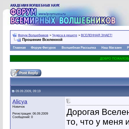
Форум Волшебников
>
Чудеса в решете
>
ВСЕЛЕННАЯ ЗНАЕТ!
Прошение Вселенной
Главная
Форум Фигурок
Волшебная Рассылка
Наш Магазин
Р
09.09.2009, 09:19
Alicya
Новичок
Дорогая Вселен
Регистрация: 06.09.2009
Сообщений: 0
то, что у меня