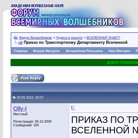
Форум Волшебников
>
Чудеса в решете
>
ВСЕЛЕННАЯ ЗНАЕТ!
Приказ по Транспортному Департаменту Вселенной
Главная
Форум Фигурок
Волшебная Рассылка
Наш Магазин
Р
30.09.2019, 20:07
Olly-l
Местный
ПРИКАЗ ПО Т
Регистрация: 06.10.2009
Сообщений: 165
ВСЕЛЕННОЙ № 