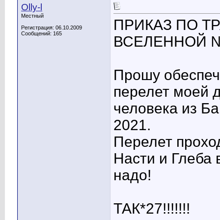
Olly-l
Местный
ПРИКАЗ ПО Т
Регистрация: 06.10.2009
Сообщений: 165
ВСЕЛЕННОЙ №2
Прошу обеспеч
перелет моей 
человека из Б
2021.
Перелет проход
Насти и Глеба 
надо!
ТАК*27!!!!!!!