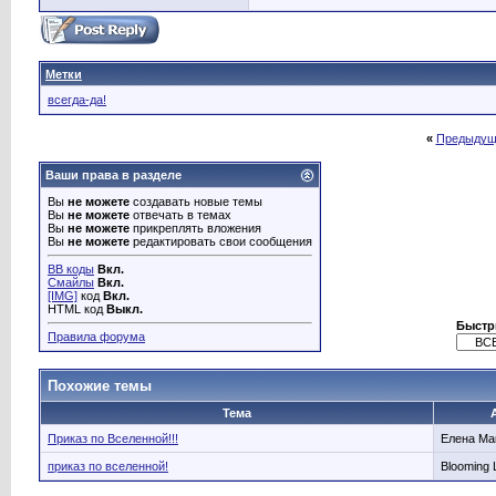
Метки
всегда-да!
«
Предыдущ
Ваши права в разделе
Вы
не можете
создавать новые темы
Вы
не можете
отвечать в темах
Вы
не можете
прикреплять вложения
Вы
не можете
редактировать свои сообщения
BB коды
Вкл.
Смайлы
Вкл.
[IMG]
код
Вкл.
HTML код
Выкл.
Быстр
Правила форума
Похожие темы
Тема
Приказ по Вселенной!!!
Елена Ма
приказ по вселенной!
Blooming 