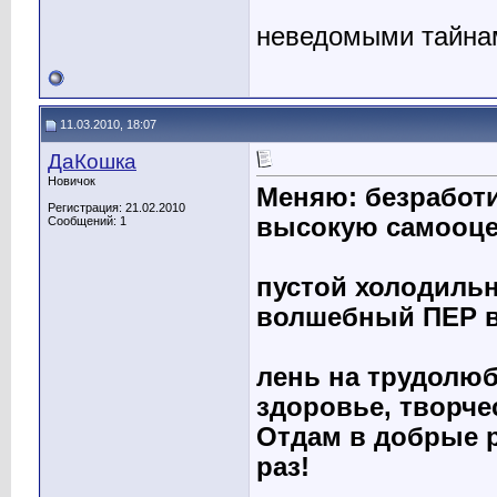
неведомыми тайна
11.03.2010, 18:07
ДаКошка
Новичок
Меняю: безработи
Регистрация: 21.02.2010
высокую самооце
Сообщений: 1
пустой холодильн
волшебный ПЕР в
лень на трудолюб
здоровье, творче
Отдам в добрые р
раз!