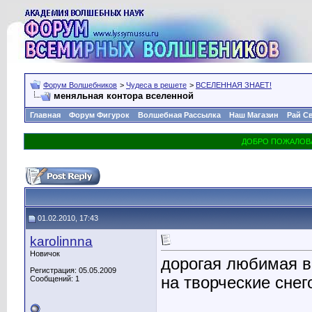
Форум Волшебников
>
Чудеса в решете
>
ВСЕЛЕННАЯ ЗНАЕТ!
меняльная контора вселенной
Главная
Форум Фигурок
Волшебная Рассылка
Наш Магазин
Рай С
01.02.2010, 17:43
karolinnna
Новичок
дорогая любимая в
Регистрация: 05.05.2009
на творческие сне
Сообщений: 1