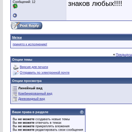
знаков любых!!!!
Сообщений: 12
Метки
принято к исполнению!
«
Предыдущ
Опции темы
Версия для печати
Отправить по электронной почте
Опции просмотра
Линейный вид
Комбинированный вид
Древовидный вид
Ваши права в разделе
Вы
не можете
создавать новые темы
Вы
не можете
отвечать в темах
Вы
не можете
прикреплять вложения
Вы
не можете
редактировать свои сообщения