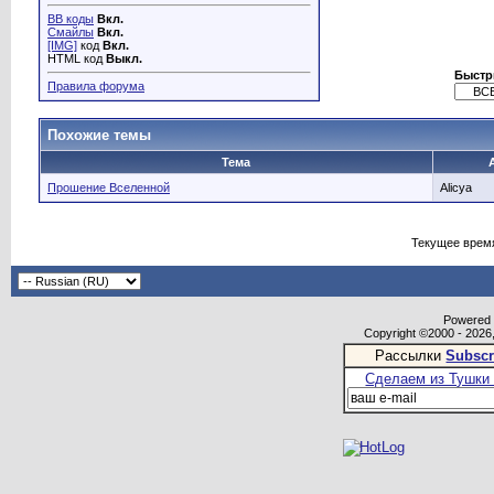
BB коды
Вкл.
Смайлы
Вкл.
[IMG]
код
Вкл.
HTML код
Выкл.
Быстр
Правила форума
Похожие темы
Тема
Прошение Вселенной
Alicya
Текущее врем
Powered b
Copyright ©2000 - 2026,
Рассылки
Subscr
Сделаем из Тушки