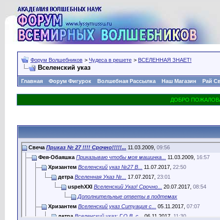
Форум Волшебников
>
Чудеса в решете
>
ВСЕЛЕННАЯ ЗНАЕТ!
Вселенский указ
Главная
Форум Фигурок
Волшебная Рассылка
Наш Магазин
Рай С
Свеча
Приказ № 27 !!!! Срочно!!!!!...
11.03.2009,
09:56
Фея-Обаяшка
Приказываю чтобы моя машинка...
11.03.2009,
16:57
Хризантем
Вселенский указ №27 В...
11.07.2017,
22:50
детра
Вселенная Указ №...
17.07.2017,
23:01
uspehXXI
Вселенский Указ! Срочно...
20.07.2017,
08:54
Дополнительные ответы в подтемах
Хризантем
Вселенский указ Ситуация с...
05.11.2017,
07:07
детра
Вселенский указ: Г.О.В. с...
06.11.2017,
11:30