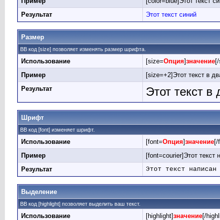
Пример
[color=blue]Этот текст си
Результат
Этот текст синий
Размер
BB код [size] позволяет изменять размер шрифта.
Использование
[size=
Опция
]
значение
[
Пример
[size=+2]Этот текст в д
Результат
Этот текст в
Шрифт
BB код [font] изменяет шрифт.
Использование
[font=
Опция
]
значение
[/
Пример
[font=courier]Этот текст
Результат
Этот текст написан
Выделение
BB код [highlight] позволяет выделить ваш текст.
Использование
[highlight]
значение
[/highl