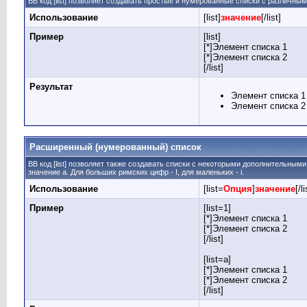
BB код [list] позволяет создавать простые и нумерованные списки с различны
Использование
[list]
значение
[/list]
Пример
[list]
[*]Элемент списка 1
[*]Элемент списка 2
[/list]
Результат
Элемент списка 1
Элемент списка 2
Расширенный (нумерованный) список
BB код [list] позволяет также создавать списки с некоторыми дополнительным
значение а. Для больших римских цифр - I, для маленьких - i.
Использование
[list=
Опция
]
значение
[/li
Пример
[list=1]
[*]Элемент списка 1
[*]Элемент списка 2
[/list]
[list=a]
[*]Элемент списка 1
[*]Элемент списка 2
[/list]