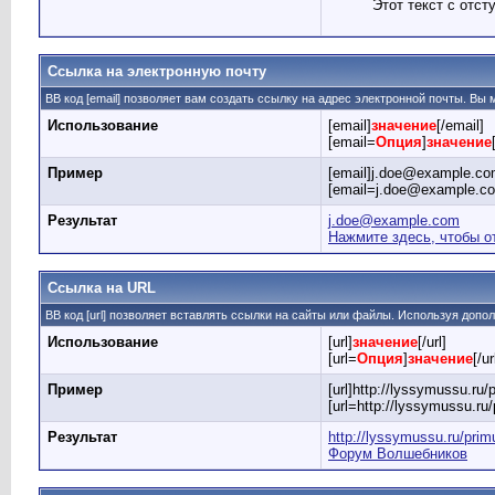
Этот текст с отст
Ссылка на электронную почту
BB код [email] позволяет вам создать ссылку на адрес электронной почты. Вы
Использование
[email]
значение
[/email]
[email=
Опция
]
значение
Пример
[email]j.doe@example.com
[email=j.doe@example.c
Результат
j.doe@example.com
Нажмите здесь, чтобы о
Ссылка на URL
BB код [url] позволяет вставлять ссылки на сайты или файлы. Используя доп
Использование
[url]
значение
[/url]
[url=
Опция
]
значение
[/ur
Пример
[url]http://lyssymussu.ru/p
[url=http://lyssymussu.r
Результат
http://lyssymussu.ru/prim
Форум Волшебников