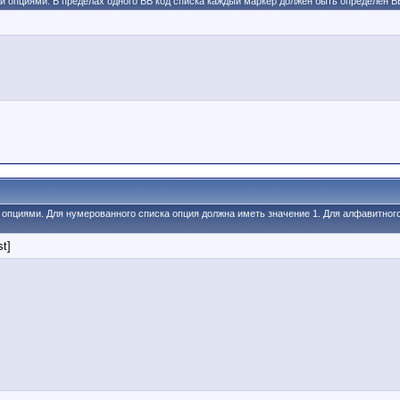
ми опциями. В пределах одного BB код списка каждый маркер должен быть определен BB 
и опциями. Для нумерованного списка опция должна иметь значение 1. Для алфавитног
st]