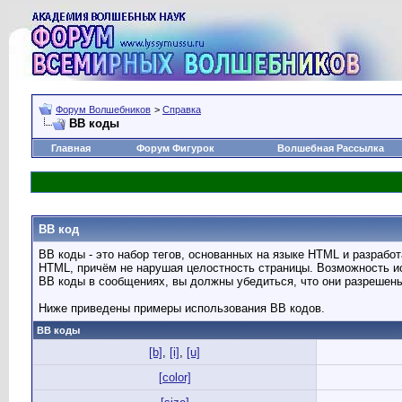
Форум Волшебников
>
Справка
BB коды
Главная
Форум Фигурок
Волшебная Рассылка
BB код
BB коды - это набор тегов, основанных на языке HTML и разраб
HTML, причём не нарушая целостность страницы. Возможность и
BB коды в сообщениях, вы должны убедиться, что они разрешен
Ниже приведены примеры использования BB кодов.
BB коды
[b]
,
[i]
,
[u]
[color]