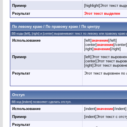
Пример
[highlight]Этот текст выде
Результат
Этот текст выделен
По левому краю / По правому краю / По центру
BB коды [left], [right] и [center] выравнивают текст по левому или правому краю
Использование
[left]
значение
[/left]
[center]
значение
[/center]
[right]
значение
[/right]
Пример
[left]Этот текст выровнен
[center]Этот текст выров
[right]Этот текст выровн
Результат
Этот текст выровнен по
Отступ
BB код [indent] позволяет сделать отступ.
Использование
[indent]
значение
[/indent]
Пример
[indent]Этот текст с отст
Результат