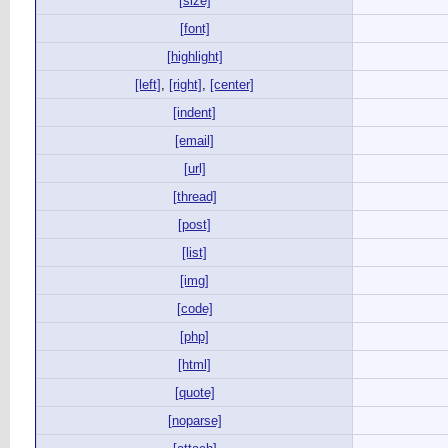
[size]
[font]
[highlight]
[left]
,
[right]
,
[center]
[indent]
[email]
[url]
[thread]
[post]
[list]
[img]
[code]
[php]
[html]
[quote]
[noparse]