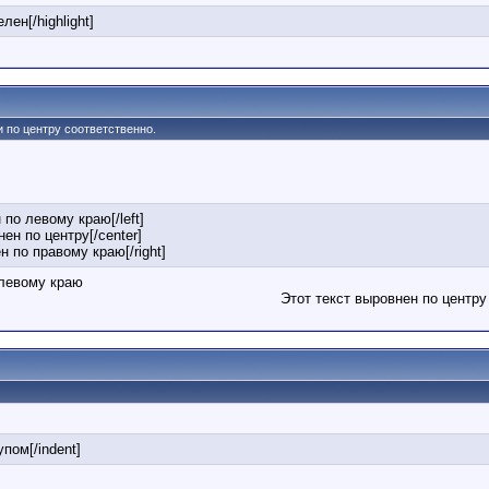
лен[/highlight]
 и по центру соответственно.
 по левому краю[/left]
нен по центру[/center]
ен по правому краю[/right]
 левому краю
Этот текст выровнен по центру
упом[/indent]