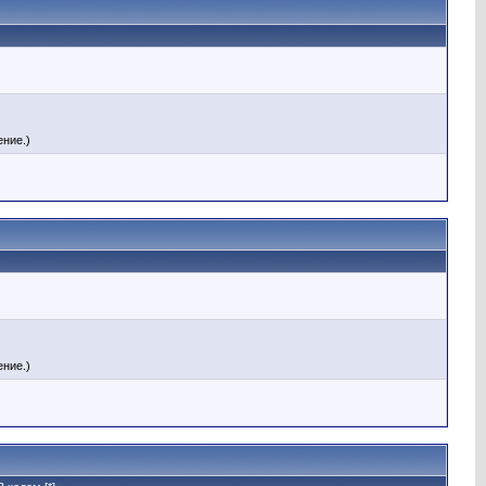
ние.)
ние.)