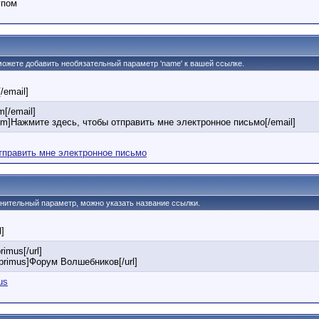
упом
 можете добавить необязательный параметр 'name' к вашей ссылке.
[/email]
[/email]
om]Нажмите здесь, чтобы отправить мне электронное письмо[/email]
тправить мне электронное письмо
олнительный параметр, можно указать название ссылки.
l]
rimus[/url]
u/primus]Форум Волшебников[/url]
us