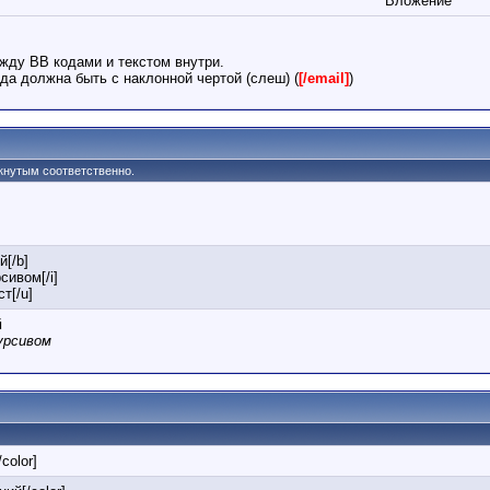
Вложение
жду BB кодами и текстом внутри.
да должна быть с наклонной чертой (слеш) (
[/email]
)
ркнутым соответственно.
й[/b]
сивом[/i]
т[/u]
й
урсивом
/color]