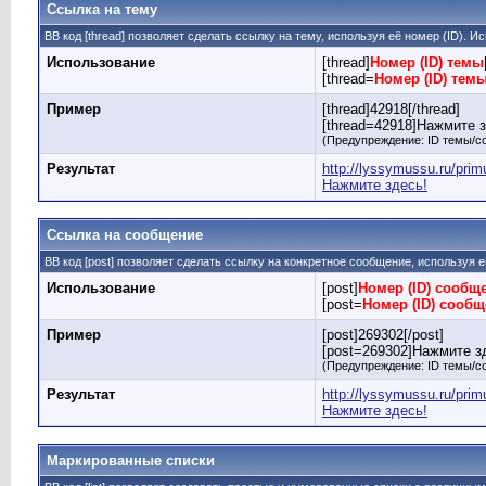
Ссылка на тему
BB код [thread] позволяет сделать ссылку на тему, используя её номер (ID).
Использование
[thread]
Номер (ID) темы
[thread=
Номер (ID) тем
Пример
[thread]42918[/thread]
[thread=42918]Нажмите зд
(Предупреждение: ID темы/с
Результат
http://lyssymussu.ru/pri
Нажмите здесь!
Ссылка на сообщение
BB код [post] позволяет сделать ссылку на конкретное сообщение, используя 
Использование
[post]
Номер (ID) сообщ
[post=
Номер (ID) сооб
Пример
[post]269302[/post]
[post=269302]Нажмите зд
(Предупреждение: ID темы/с
Результат
http://lyssymussu.ru/pr
Нажмите здесь!
Маркированные списки