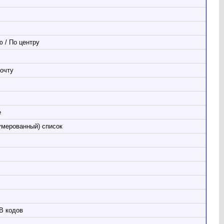
 / По центру
очту
е
умерованный) список
B кодов