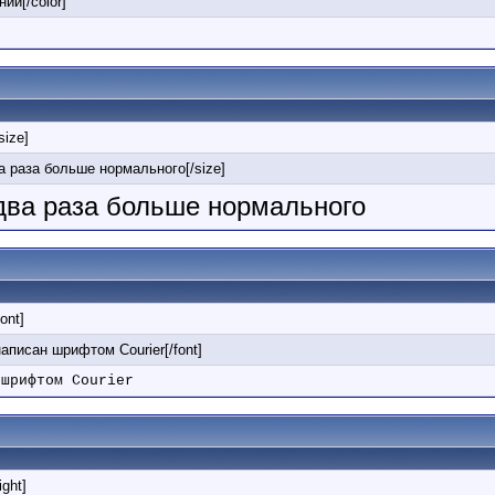
ний[/color]
/size]
ва раза больше нормального[/size]
 два раза больше нормального
font]
 написан шрифтом Courier[/font]
 шрифтом Courier
ight]