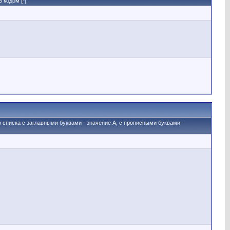
кодом [*].
о списка с заглавными буквами - значение A, с прописными буквами -