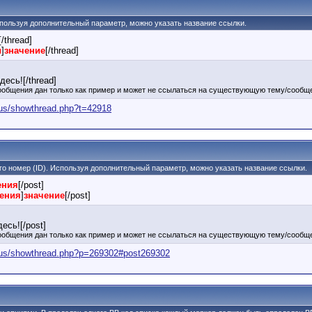
 Используя дополнительный параметр, можно указать название ссылки.
[/thread]
ы
]
значение
[/thread]
есь![/thread]
ообщения дан только как пример и может не ссылаться на существующую тему/сообще
mus/showthread.php?t=42918
его номер (ID). Используя дополнительный параметр, можно указать название ссылки.
ения
[/post]
щения
]
значение
[/post]
есь![/post]
ообщения дан только как пример и может не ссылаться на существующую тему/сообще
imus/showthread.php?p=269302#post269302