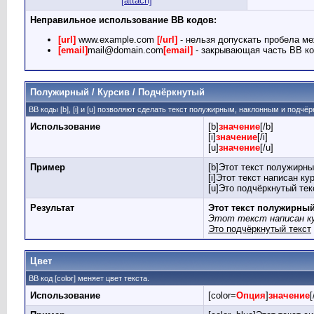
[attach]
Неправильное использование BB кодов:
[url]
www.example.com
[/url]
- нельзя допускать пробела ме
[email]
mail@domain.com
[email]
- закрывающая часть BB ко
Полужирный / Курсив / Подчёркнутый
BB коды [b], [i] и [u] позволяют сделать текст полужирным, наклонным и подчё
Использование
[b]
значение
[/b]
[i]
значение
[/i]
[u]
значение
[/u]
Пример
[b]Этот текст полужирны
[i]Этот текст написан кур
[u]Это подчёркнутый текс
Результат
Этот текст полужирны
Этот текст написан к
Это подчёркнутый текст
Цвет
BB код [color] меняет цвет текста.
Использование
[color=
Опция
]
значение
[