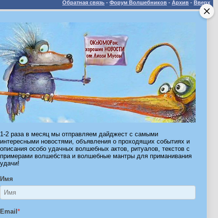
Обратная связь
-
Форум Волшебников
-
Архив
-
Вверх
ribe.Ru
Ы И ШТУЧКИ ДЛЯ ВСЕХ
1-2 раза в месяц мы отправляем дайджест с самыми
интересными новостями, объявления о проходящих событиях и
описания особо удачных волшебных актов, ритуалов, текстов с
примерами волшебства и волшебные мантры для приманивания
удачи!
Имя
Email
*