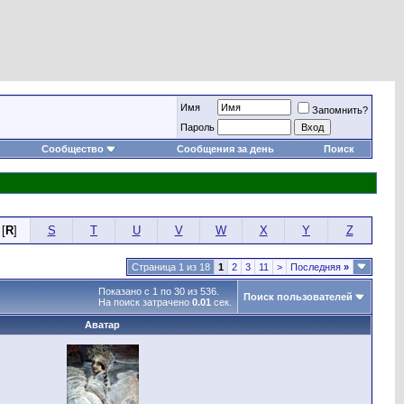
Имя
Запомнить?
Пароль
Сообщество
Сообщения за день
Поиск
[
R
]
S
T
U
V
W
X
Y
Z
Страница 1 из 18
1
2
3
11
>
Последняя
»
Показано с 1 по 30 из 536.
Поиск пользователей
На поиск затрачено
0.01
сек.
Аватар