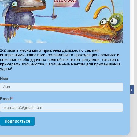
Показано с 1 по 30 из 536.
1-2 раза в месяц мы отправляем дайджест с самыми
интересными новостями, объявления о проходящих событиях и
Страница 1 из 18
1
2
3
11
>
Последняя
»
описания особо удачных волшебных актов, ритуалов, текстов с
примерами волшебства и волшебные мантры для приманивания
удачи!
Имя
Обратная связь
-
Форум Волшебников
-
Архив
-
Вверх
Email
*
ribe.Ru
Ы И ШТУЧКИ ДЛЯ ВСЕХ
Подписаться