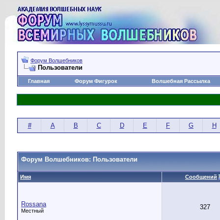
Форум Волшебников
Пользователи
Главная
Форум Фигурок
Волшебная Рассылка
#
A
B
C
D
E
F
G
H
Форум Волшебников: Пользователи
Имя
Сообщений
Rossana
327
Местный