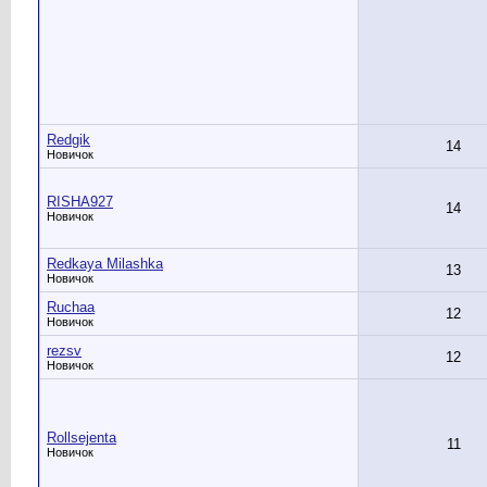
Redgik
14
Новичок
RISHA927
14
Новичок
Redkaya Milashka
13
Новичок
Ruchaa
12
Новичок
rezsv
12
Новичок
Rollsejenta
11
Новичок