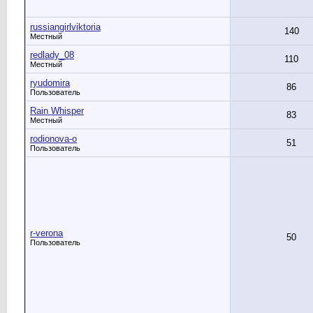
russiangirlviktoria
140
Местный
redlady_08
110
Местный
ryudomira
86
Пользователь
Rain Whisper
83
Местный
rodionova-o
51
Пользователь
r-verona
50
Пользователь