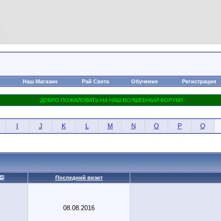
Наш Магазин
Рай Света
Обучение
Регистрация
I
J
K
L
M
N
O
P
Q
Последний визит
08.08.2016