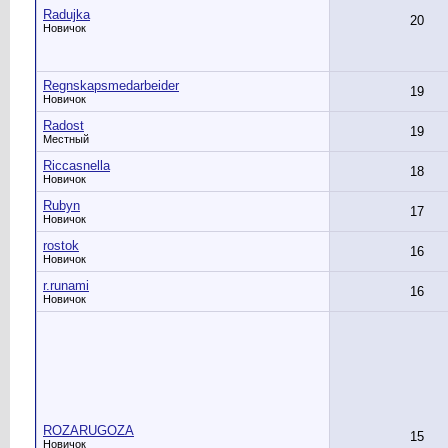
Radujka
20
Новичок
Regnskapsmedarbeider
19
Новичок
Radost
19
Местный
Riccasnella
18
Новичок
Rubyn
17
Новичок
rostok
16
Новичок
r.runami
16
Новичок
ROZARUGOZA
15
Новичок