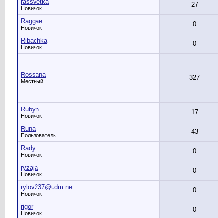
rassvetka
27
Новичок
Raggae
0
Новичок
Ribachka
0
Новичок
Rossana
327
Местный
Rubyn
17
Новичок
Runa
43
Пользователь
Rady
0
Новичок
ryzaja
0
Новичок
rylov237@udm.net
0
Новичок
rigor
0
Новичок