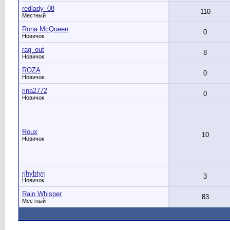
redlady_08
110
Местный
Rona McQueen
0
Новичок
rag_out
8
Новичок
ROZA
0
Новичок
rina2772
0
Новичок
Roux
10
Новичок
rjhybtyrj
3
Новичок
Rain Whisper
83
Местный