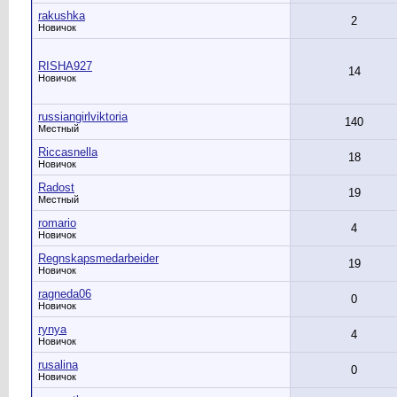
rakushka
2
Новичок
RISHA927
14
Новичок
russiangirlviktoria
140
Местный
Riccasnella
18
Новичок
Radost
19
Местный
romario
4
Новичок
Regnskapsmedarbeider
19
Новичок
ragneda06
0
Новичок
rynya
4
Новичок
rusalina
0
Новичок