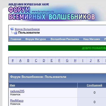
Форум Волшебников
Пользователи
Главная
Форум Фигурок
Волшебная Рассылка
Наш Магазин
Р
#
A
B
C
D
E
F
G
H
I
J
K
Форум Волшебников: Пользователи
Имя
Сообщений
raduga205
0
Новичок
RedWasp
0
Новичок