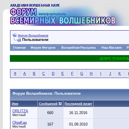
Форум Волшебников
Пользователи
Главная
Форум Фигурок
Волшебная Рассылка
Наш Магазин
Р
#
A
B
C
D
E
F
G
H
I
J
K
Форум Волшебников: Пользователи
Имя
Сообщений
Последний визит
ORLITZA
660
16.11.2016
Местный
OlgaKap
167
01.09.2010
Местный