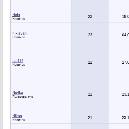
Nola
23
18.
Новичок
n.kizyan
23
04.
Новичок
nat114
22
27.
Новичок
No4ka
22
23.
Пользователь
Nikaa
21
23.
Новичок