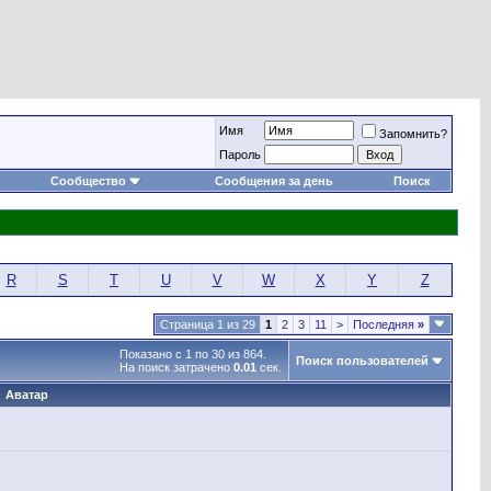
Имя
Запомнить?
Пароль
Сообщество
Сообщения за день
Поиск
R
S
T
U
V
W
X
Y
Z
Страница 1 из 29
1
2
3
11
>
Последняя
»
Показано с 1 по 30 из 864.
Поиск пользователей
На поиск затрачено
0.01
сек.
Аватар