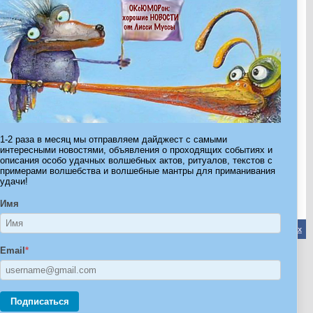
Показано с 1 по 30 из 864.
1-2 раза в месяц мы отправляем дайджест с самыми
интересными новостями, объявления о проходящих событиях и
Страница 1 из 29
1
2
3
11
>
Последняя
»
описания особо удачных волшебных актов, ритуалов, текстов с
примерами волшебства и волшебные мантры для приманивания
удачи!
Имя
Обратная связь
-
Форум Волшебников
-
Архив
-
Вверх
Email
*
ribe.Ru
Ы И ШТУЧКИ ДЛЯ ВСЕХ
Подписаться