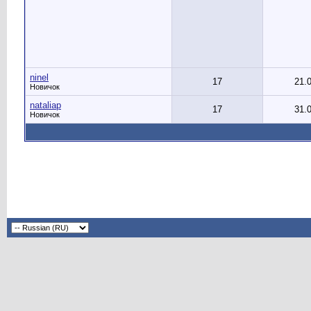
ninel
17
21.
Новичок
nataliap
17
31.
Новичок