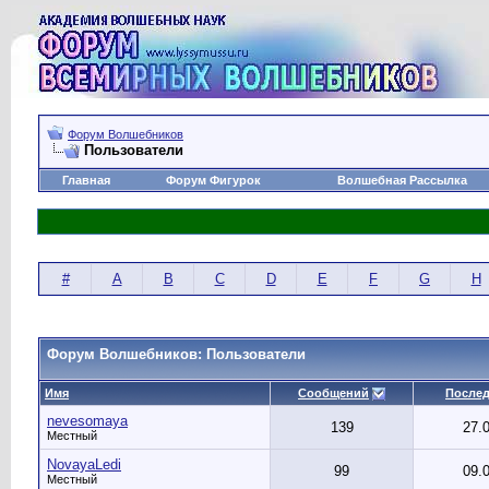
Форум Волшебников
Пользователи
Главная
Форум Фигурок
Волшебная Рассылка
#
A
B
C
D
E
F
G
H
Форум Волшебников: Пользователи
Имя
Сообщений
Послед
nevesomaya
139
27.
Местный
NovayaLedi
99
09.
Местный