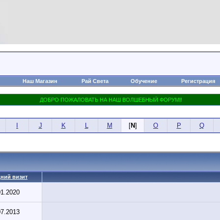
Наш Магазин
Рай Света
Обучение
Регистрация
I
J
K
L
M
[
N
]
O
P
Q
ний визит
01.2020
07.2013