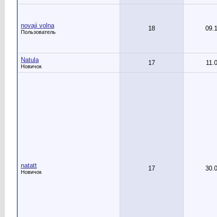
novaji volna
18
09.
Пользователь
Natula
17
11.
Новичок
natatt
17
30.
Новичок