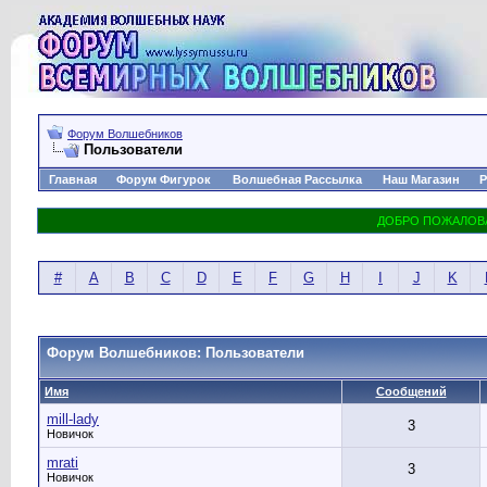
Форум Волшебников
Пользователи
Главная
Форум Фигурок
Волшебная Рассылка
Наш Магазин
Р
#
A
B
C
D
E
F
G
H
I
J
K
Форум Волшебников: Пользователи
Имя
Сообщений
mill-lady
3
Новичок
mrati
3
Новичок