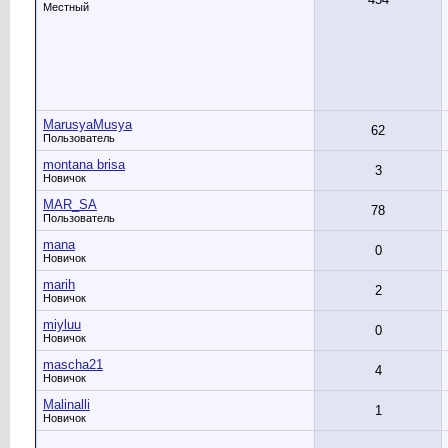
Местный
MarusyaMusya
62
Пользователь
montana brisa
3
Новичок
MAR_SA
78
Пользователь
mana
0
Новичок
marih
2
Новичок
miyluu
0
Новичок
mascha21
4
Новичок
Malinalli
1
Новичок