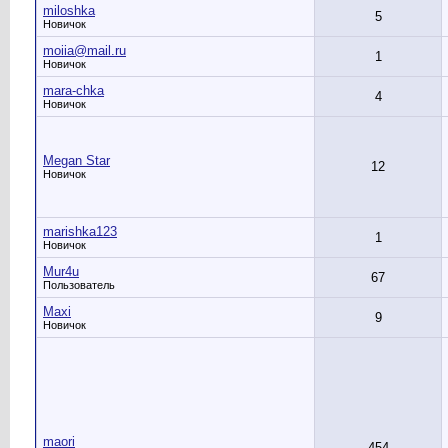
miloshka
5
Новичок
moiia@mail.ru
1
Новичок
mara-chka
4
Новичок
Megan Star
12
Новичок
marishka123
1
Новичок
Mur4u
67
Пользователь
Maxi
9
Новичок
maori
454