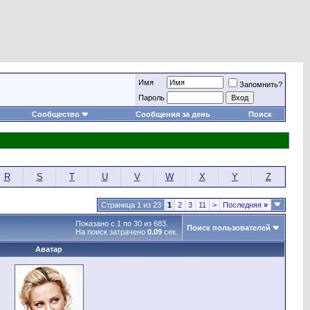
Имя
Запомнить?
Пароль
Сообщество
Сообщения за день
Поиск
R
S
T
U
V
W
X
Y
Z
Страница 1 из 23
1
2
3
11
>
Последняя
»
Показано с 1 по 30 из 683.
Поиск пользователей
На поиск затрачено
0.09
сек.
Аватар