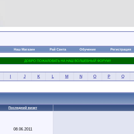
Наш Магазин
Рай Света
Обучение
Регистрация
I
J
K
L
M
N
O
P
Q
Последний визит
08.06.2011