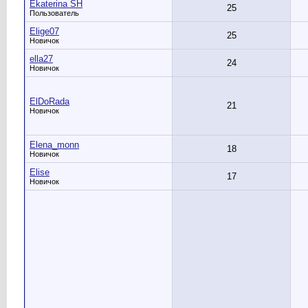
Ekaterina SH
25
Пользователь
Elige07
25
Новичок
ella27
24
Новичок
ElDoRada
21
Новичок
Elena_monn
18
Новичок
Elise
17
Новичок