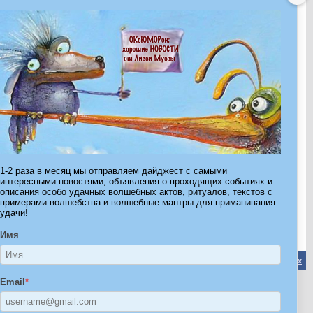
Показано с 1 по 30 из 683.
1-2 раза в месяц мы отправляем дайджест с самыми
интересными новостями, объявления о проходящих событиях и
Страница 1 из 23
1
2
3
11
>
Последняя
»
описания особо удачных волшебных актов, ритуалов, текстов с
примерами волшебства и волшебные мантры для приманивания
удачи!
Имя
Обратная связь
-
Форум Волшебников
-
Архив
-
Вверх
Email
*
ribe.Ru