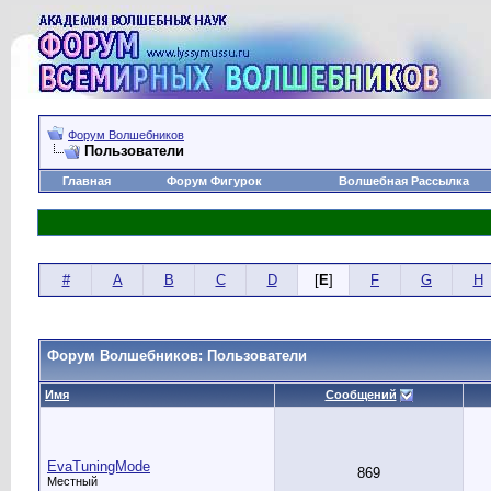
Форум Волшебников
Пользователи
Главная
Форум Фигурок
Волшебная Рассылка
#
A
B
C
D
[
E
]
F
G
H
Форум Волшебников: Пользователи
Имя
Сообщений
EvaTuningMode
869
Местный