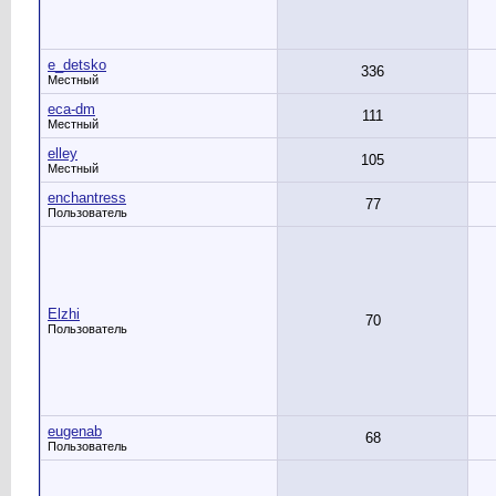
e_detsko
336
Местный
eca-dm
111
Местный
elley
105
Местный
enchantress
77
Пользователь
Elzhi
70
Пользователь
eugenab
68
Пользователь