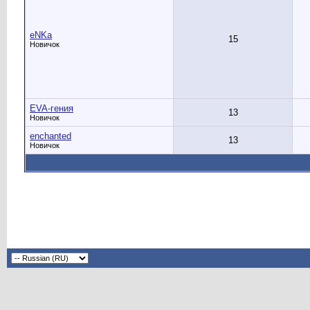
eNKa
15
Новичок
EVA-гения
13
Новичок
enchanted
13
Новичок