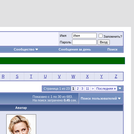
Имя
Запомнить?
Пароль
Сообщество
Сообщения за день
Поиск
R
S
T
U
V
W
X
Y
Z
Страница 1 из 23
1
2
3
11
>
Последняя
»
Показано с 1 по 30 из 683.
Поиск пользователей
На поиск затрачено
0.45
сек.
Аватар