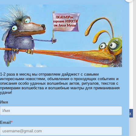
Показано с 1 по 30 из 683.
1-2 раза в месяц мы отправляем дайджест с самыми
интересными новостями, объявления о проходящих событиях и
Страница 1 из 23
1
2
3
11
>
Последняя
»
описания особо удачных волшебных актов, ритуалов, текстов с
примерами волшебства и волшебные мантры для приманивания
удачи!
Имя
Обратная связь
-
Форум Волшебников
-
Архив
-
Вверх
Email
*
ribe.Ru