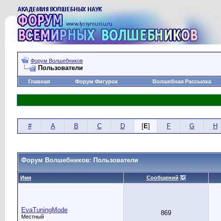
Форум Волшебников
Пользователи
Главная
Форум Фигурок
Волшебная Рассылка
#
A
B
C
D
[
E
]
F
G
H
Форум Волшебников: Пользователи
Имя
Сообщений
EvaTuningMode
869
Местный