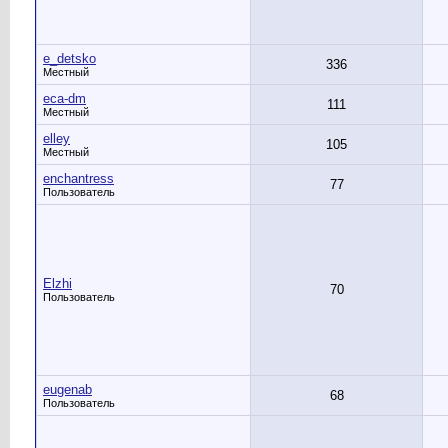
e_detsko
336
Местный
eca-dm
111
Местный
elley
105
Местный
enchantress
77
Пользователь
Elzhi
70
Пользователь
eugenab
68
Пользователь