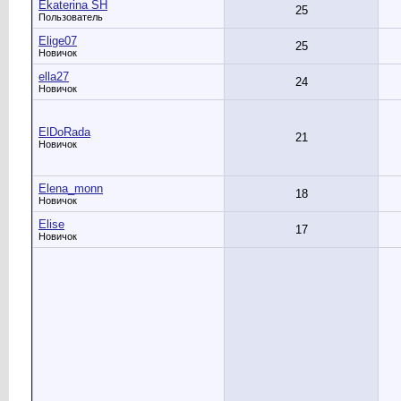
Ekaterina SH
25
Пользователь
Elige07
25
Новичок
ella27
24
Новичок
ElDoRada
21
Новичок
Elena_monn
18
Новичок
Elise
17
Новичок