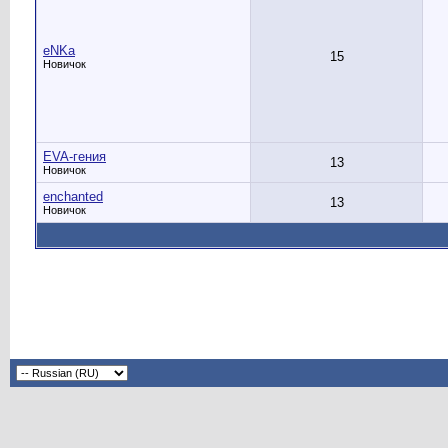
eNKa
15
Новичок
EVA-гения
13
Новичок
enchanted
13
Новичок