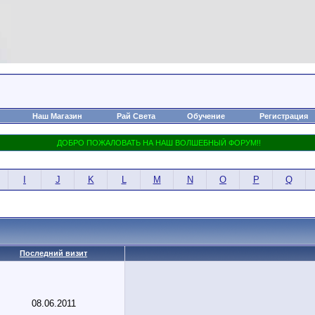
Наш Магазин
Рай Света
Обучение
Регистрация
I
J
K
L
M
N
O
P
Q
Последний визит
08.06.2011