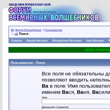
Форум Волшебников
>
Пользователи
Поиск
Главная
Форум Фигурок
Волшебная Рассылка
Наш Магазин
Р
Пользователи - Поиск
Все поля не обязательны д
позволяют вводить неполны
Ва
в поле 'Имя пользовател
именем
Ва
ся,
Ва
ня,
Ва
сил
Имя
Домашняя страничка