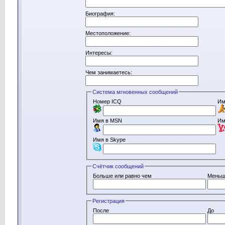
Биография:
Местоположение:
Интересы:
Чем занимаетесь:
Система мгновенных сообщений
Номер ICQ
Им
Имя в MSN
Им
Имя в Skype
Счётчик сообщений
Больше или равно чем
Меньш
Регистрация
После
До