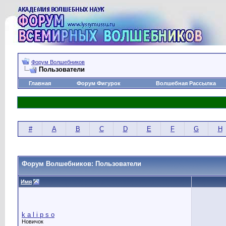
Форум Волшебников
Пользователи
Главная
Форум Фигурок
Волшебная Рассылка
#
A
B
C
D
E
F
G
H
Форум Волшебников: Пользователи
Имя
k a l i p s o
Новичок