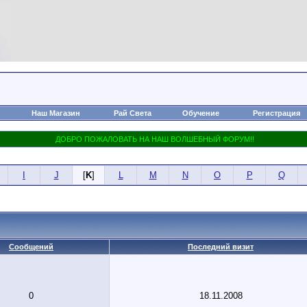
Наш Магазин
Рай Света
Обучение
Регистрация
I
J
[
K
]
L
M
N
O
P
Q
Сообщений
Последний визит
0
18.11.2008