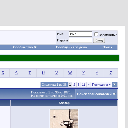
Имя
Запомнить?
Пароль
Сообщество
Сообщения за день
Поиск
R
S
T
U
V
W
X
Y
Z
Страница 1 из 36
1
2
3
11
>
Последняя
»
Показано с 1 по 30 из 1073.
Поиск пользователей
На поиск затрачено
0.01
сек.
Аватар