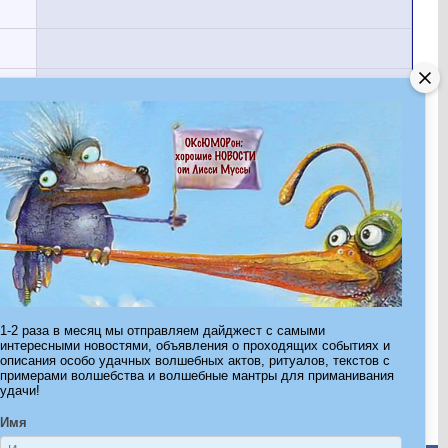
Показано с 1 по 30 из 1073.
1-2 раза в месяц мы отправляем дайджест с самыми
интересными новостями, объявления о проходящих событиях и
Страница 1 из 36
1
2
3
11
>
Последняя
»
описания особо удачных волшебных актов, ритуалов, текстов с
примерами волшебства и волшебные мантры для приманивания
удачи!
Имя