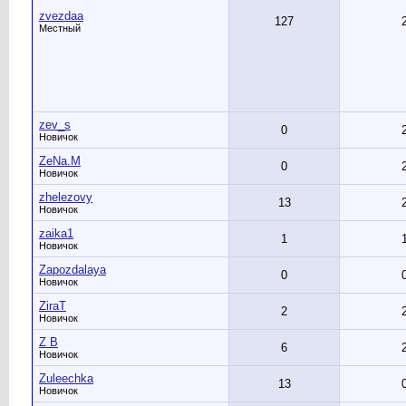
zvezdaa
127
Местный
zev_s
0
Новичок
ZeNa.M
0
Новичок
zhelezovy
13
Новичок
zaika1
1
Новичок
Zapozdalaya
0
Новичок
ZiraT
2
Новичок
Z B
6
Новичок
Zuleechka
13
Новичок