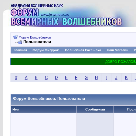
Форум Волшебников
Пользователи
Главная
Форум Фигурок
Волшебная Рассылка
Наш Магазин
Р
#
A
B
C
D
E
F
G
H
I
J
K
Форум Волшебников: Пользователи
Имя
Сообщений
Посл