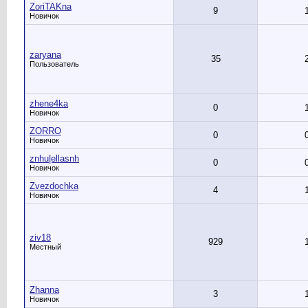
ZoriTAKna
9
Новичок
zaryana
35
Пользователь
zhene4ka
0
Новичок
ZORRO
0
Новичок
znhu|ellasnh
0
Новичок
Zvezdochka
4
Новичок
ziv18
929
Местный
Zhanna
3
Новичок