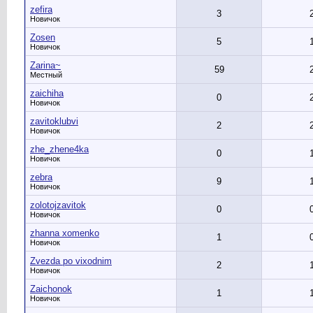
zefira
3
Новичок
Zosen
5
Новичок
Zarina~
59
Местный
zaichiha
0
Новичок
zavitoklubvi
2
Новичок
zhe_zhene4ka
0
Новичок
zebra
9
Новичок
zolotojzavitok
0
Новичок
zhanna xomenko
1
Новичок
Zvezda po vixodnim
2
Новичок
Zaichonok
1
Новичок