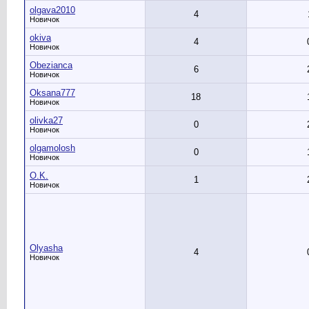
olgava2010
4
Новичок
okiva
4
Новичок
Obezianca
6
Новичок
Oksana777
18
Новичок
olivka27
0
Новичок
olgamolosh
0
Новичок
O.K.
1
Новичок
Olyasha
4
Новичок