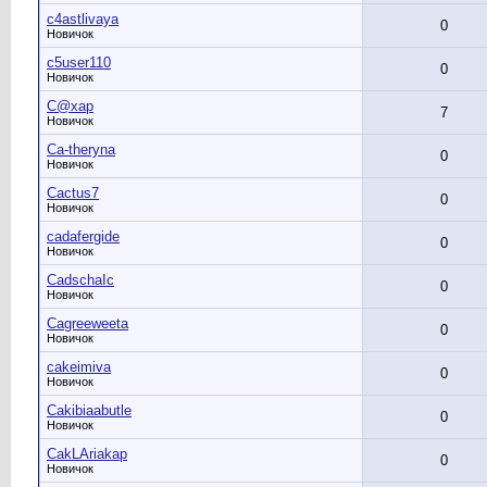
c4astlivaya
0
Новичок
c5user110
0
Новичок
C@xap
7
Новичок
Ca-theryna
0
Новичок
Cactus7
0
Новичок
cadafergide
0
Новичок
CadschaIc
0
Новичок
Cagreeweeta
0
Новичок
cakeimiva
0
Новичок
Cakibiaabutle
0
Новичок
CakLAriakap
0
Новичок