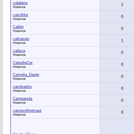
calabera
1
Новичок
calciihlor
0
Новичок
Calibri
0
Новичок
calinasan
1
Новичок
calipca
0
Новичок
CalseligCer
0
Новичок
Camelia_Dante
0
Новичок
camikadze
0
Новичок
Campanula
0
Новичок
campvofmemaoi
0
Новичок