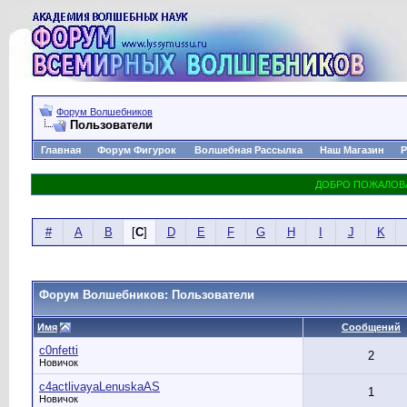
Форум Волшебников
Пользователи
Главная
Форум Фигурок
Волшебная Рассылка
Наш Магазин
Р
#
A
B
[
C
]
D
E
F
G
H
I
J
K
Форум Волшебников: Пользователи
Имя
Сообщений
c0nfetti
2
Новичок
c4actlivayaLenuskaAS
1
Новичок