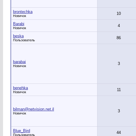
brontechka
10
Новичок
Barabi
4
Новичок
beska
86
Пользователь
barabai
3
Новичок
benehka
11
Новичок
bilman@netvision.net.il
3
Новичок
Blue_Bird
44
Пользователь