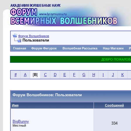
Форум Волшебников
Пользователи
Главная
Форум Фигурок
Волшебная Рассылка
Наш Магазин
Р
#
A
[
B
]
C
D
E
F
G
H
I
J
K
Форум Волшебников: Пользователи
Имя
Сообщений
BigBunny
334
Местный