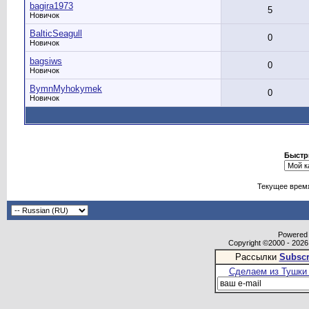
bagira1973
5
Новичок
BalticSeagull
0
Новичок
bagsiws
0
Новичок
BymnMyhokymek
0
Новичок
Быстр
Текущее врем
Powered b
Copyright ©2000 - 2026,
Рассылки
Subscr
Сделаем из Тушки