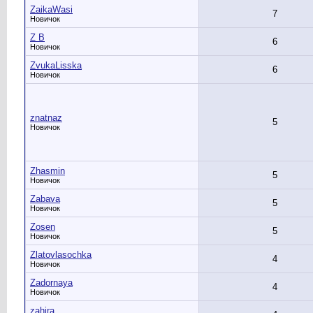
ZaikaWasi
7
Новичок
Z B
6
Новичок
ZvukaLisska
6
Новичок
znatnaz
5
Новичок
Zhasmin
5
Новичок
Zabava
5
Новичок
Zosen
5
Новичок
Zlatovlasochka
4
Новичок
Zadornaya
4
Новичок
zahira