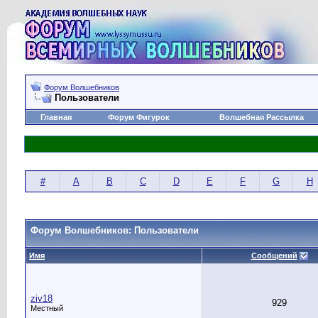
Форум Волшебников
Пользователи
Главная
Форум Фигурок
Волшебная Рассылка
#
A
B
C
D
E
F
G
H
Форум Волшебников: Пользователи
Имя
Сообщений
ziv18
929
Местный