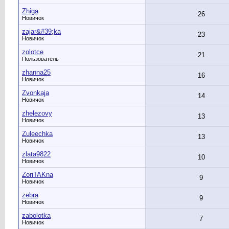
Zhiga
26
Новичок
zajar&#39;ka
23
Новичок
zolotce
21
Пользователь
zhanna25
16
Новичок
Zvonkaja
14
Новичок
zhelezovy
13
Новичок
Zuleechka
13
Новичок
zlata9822
10
Новичок
ZoriTAKna
9
Новичок
zebra
9
Новичок
zabolotka
7
Новичок