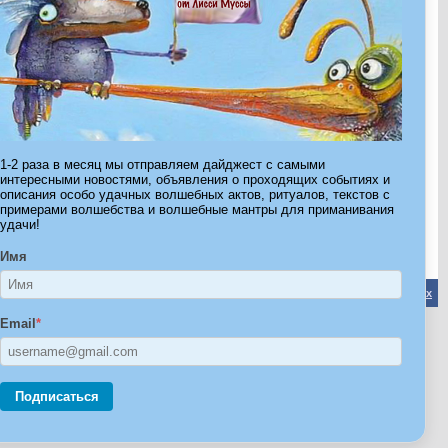
Показано с 1 по 30 из 288.
1-2 раза в месяц мы отправляем дайджест с самыми
интересными новостями, объявления о проходящих событиях и
Страница 1 из 10
1
2
3
>
Последняя
»
описания особо удачных волшебных актов, ритуалов, текстов с
примерами волшебства и волшебные мантры для приманивания
удачи!
Имя
Обратная связь
-
Форум Волшебников
-
Архив
-
Вверх
Email
*
ribe.Ru
Ы И ШТУЧКИ ДЛЯ ВСЕХ
Подписаться