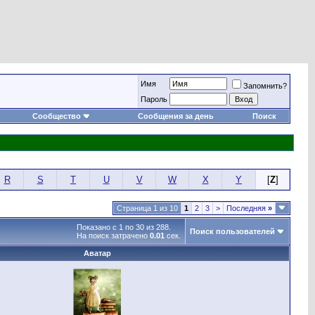
Имя
Запомнить?
Пароль
Сообщество
Сообщения за день
Поиск
R
S
T
U
V
W
X
Y
[
Z
]
Страница 1 из 10
1
2
3
>
Последняя
»
Показано с 1 по 30 из 288.
Поиск пользователей
На поиск затрачено
0.01
сек.
Аватар