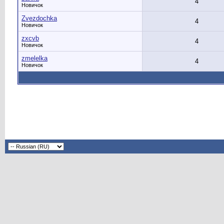
4
Новичок
Zvezdochka
4
Новичок
zxcvb
4
Новичок
zmelelka
4
Новичок