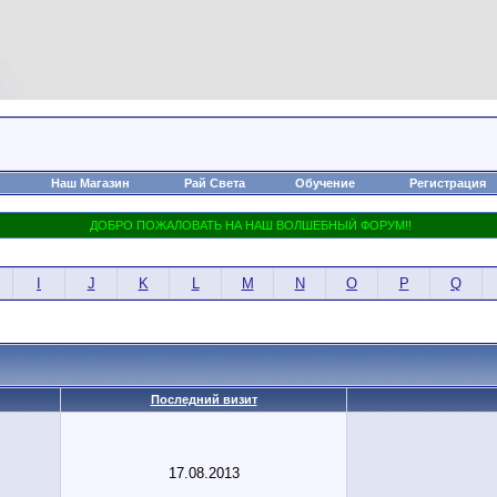
Наш Магазин
Рай Света
Обучение
Регистрация
I
J
K
L
M
N
O
P
Q
Последний визит
17.08.2013