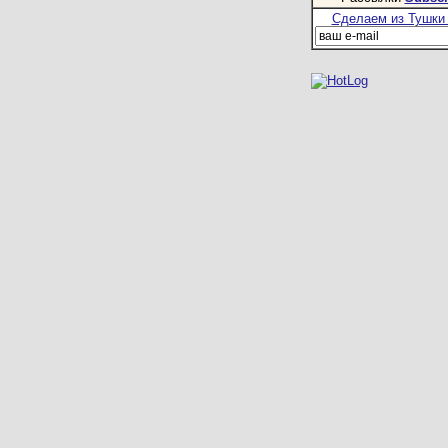
Сделаем из Тушки