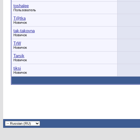
toshalee
Пользователь
T@tka
Новичок
tak-takovna
Новичок
TrW
Новичок
Tarsik
Новичок
tiksi
Новичок