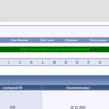
Наш Магазин
Рай Света
Обучение
Регистрация
I
J
K
L
M
N
O
P
Q
Сообщений
Последний визит
276
10.12.2011