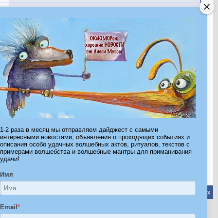
Показано с 1 по 30 из 911.
1-2 раза в месяц мы отправляем дайджест с самыми
интересными новостями, объявления о проходящих событиях и
Страница 1 из 31
1
2
3
11
>
Последняя
»
описания особо удачных волшебных актов, ритуалов, текстов с
примерами волшебства и волшебные мантры для приманивания
удачи!
Имя
Обратная связь
-
Форум Волшебников
-
Архив
-
Вверх
Email
*