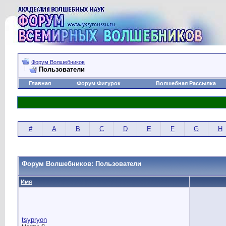
Форум Волшебников
Пользователи
Главная
Форум Фигурок
Волшебная Рассылка
#
A
B
C
D
E
F
G
H
Форум Волшебников: Пользователи
Имя
tsypryon