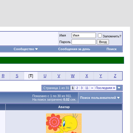
Имя
Запомнить?
Пароль
Сообщество
Сообщения за день
Поиск
R
S
[
T
]
U
V
W
X
Y
Z
Страница 1 из 31
1
2
3
11
>
Последняя
»
Показано с 1 по 30 из 911.
Поиск пользователей
На поиск затрачено
0.02
сек.
Аватар