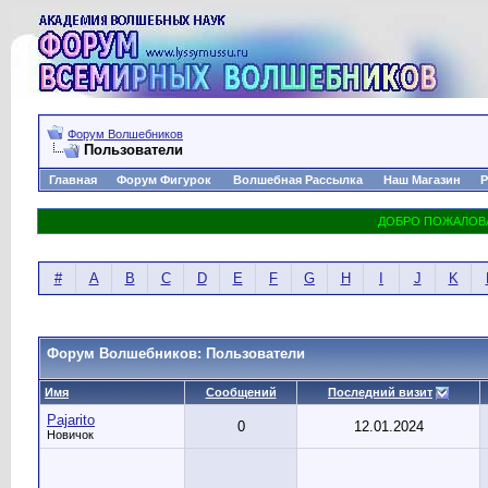
Форум Волшебников
Пользователи
Главная
Форум Фигурок
Волшебная Рассылка
Наш Магазин
Р
#
A
B
C
D
E
F
G
H
I
J
K
Форум Волшебников: Пользователи
Имя
Сообщений
Последний визит
Pajarito
0
12.01.2024
Новичок