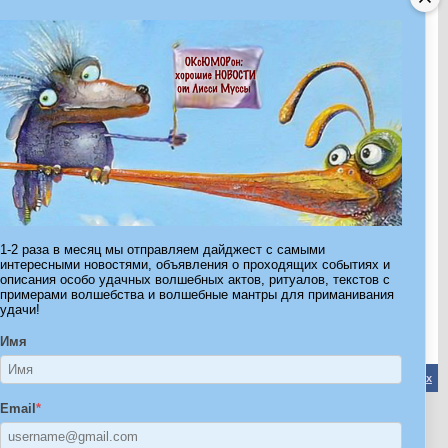
27.12.2009
26.10.2009
16.03.2009
18.07.2008
21.09.2016
31.07.2008
Показано с 1 по 30 из 708.
1-2 раза в месяц мы отправляем дайджест с самыми
интересными новостями, объявления о проходящих событиях и
Страница 1 из 24
1
2
3
11
>
Последняя
»
описания особо удачных волшебных актов, ритуалов, текстов с
примерами волшебства и волшебные мантры для приманивания
удачи!
Имя
Обратная связь
-
Форум Волшебников
-
Архив
-
Вверх
Email
*
ribe.Ru