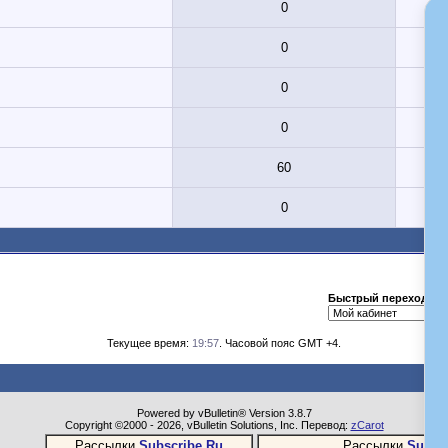
0
0
0
0
60
0
Быстрый переход
Текущее время:
19:57
. Часовой пояс GMT +4.
Powered by vBulletin® Version 3.8.7
Copyright ©2000 - 2026, vBulletin Solutions, Inc. Перевод:
zCarot
Рассылки
Subscribe.Ru
Рассылки
Subsc