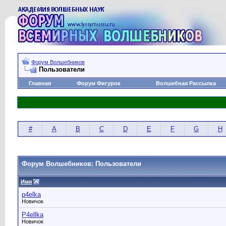
Форум Волшебников
Пользователи
Главная
Форум Фигурок
Волшебная Рассылка
#
A
B
C
D
E
F
G
H
Форум Волшебников: Пользователи
Имя
p4elka
Новичок
P4ellka
Новичок