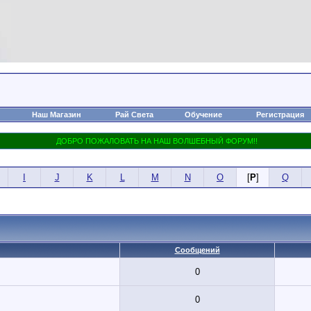
Наш Магазин
Рай Света
Обучение
Регистрация
I
J
K
L
M
N
O
[
P
]
Q
Сообщений
0
0