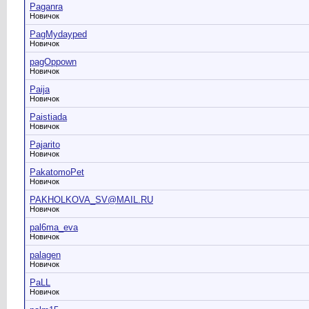
Paganra
Новичок
PagMydayped
Новичок
pagOppown
Новичок
Paija
Новичок
Paistiada
Новичок
Pajarito
Новичок
PakatomoPet
Новичок
PAKHOLKOVA_SV@MAIL.RU
Новичок
pal6ma_eva
Новичок
palagen
Новичок
PaLL
Новичок