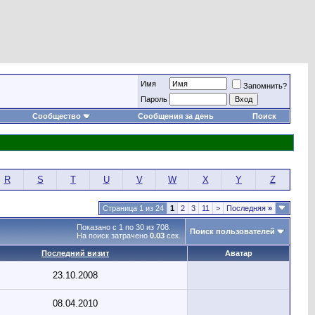
Имя
Запомнить?
Пароль
Сообщество
Сообщения за день
Поиск
R
S
T
U
V
W
X
Y
Z
Страница 1 из 24
1
2
3
11
>
Последняя
»
Показано с 1 по 30 из 708.
Поиск пользователей
На поиск затрачено
0.03
сек.
Последний визит
Аватар
23.10.2008
08.04.2010