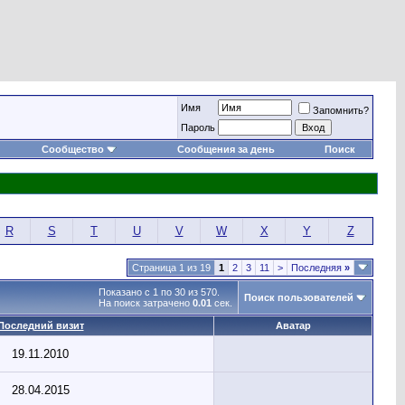
Имя
Запомнить?
Пароль
Сообщество
Сообщения за день
Поиск
R
S
T
U
V
W
X
Y
Z
Страница 1 из 19
1
2
3
11
>
Последняя
»
Показано с 1 по 30 из 570.
Поиск пользователей
На поиск затрачено
0.01
сек.
Последний визит
Аватар
19.11.2010
28.04.2015