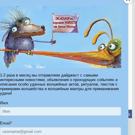
10.04.2011
03.05.2011
13.07.2008
16.04.2009
02.10.2008
11.07.2008
Показано с 1 по 30 из 570.
1-2 раза в месяц мы отправляем дайджест с самыми
интересными новостями, объявления о проходящих событиях и
Страница 1 из 19
1
2
3
11
>
Последняя
»
описания особо удачных волшебных актов, ритуалов, текстов с
примерами волшебства и волшебные мантры для приманивания
удачи!
Имя
Обратная связь
-
Форум Волшебников
-
Архив
-
Вверх
Email
*
ribe.Ru