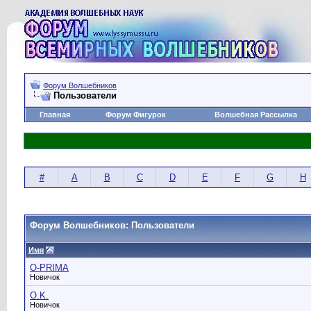
Форум Волшебников
Пользователи
Главная
Форум Фигурок
Волшебная Рассылка
#
A
B
C
D
E
F
G
H
Форум Волшебников: Пользователи
Имя
O-PRIMA
Новичок
O.K.
Новичок