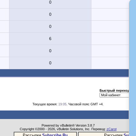
0
0
0
6
0
0
Быстрый переход
Текущее время:
19:05
. Часовой пояс GMT +4.
Powered by vBulletin® Version 3.8.7
Copyright ©2000 - 2026, vBulletin Solutions, Inc. Перевод:
zCarot
Рассылки
Subscribe.Ru
Рассылки
Subsc