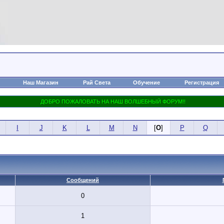
Наш Магазин
Рай Света
Обучение
Регистрация
I
J
K
L
M
N
[
O
]
P
Q
Сообщений
0
1