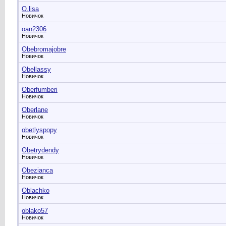
O.lisa
Новичок
oan2306
Новичок
Obebromajobre
Новичок
Obellassy
Новичок
Oberfumberi
Новичок
Oberlane
Новичок
obetlyspopy
Новичок
Obetrydendy
Новичок
Obezianca
Новичок
Oblachko
Новичок
oblako57
Новичок