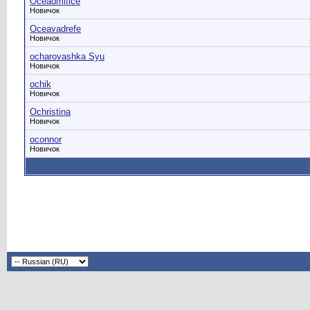
Oceadmifice
Новичок
Oceavadrefe
Новичок
ocharovashka Syu
Новичок
ochik
Новичок
Ochristina
Новичок
oconnor
Новичок