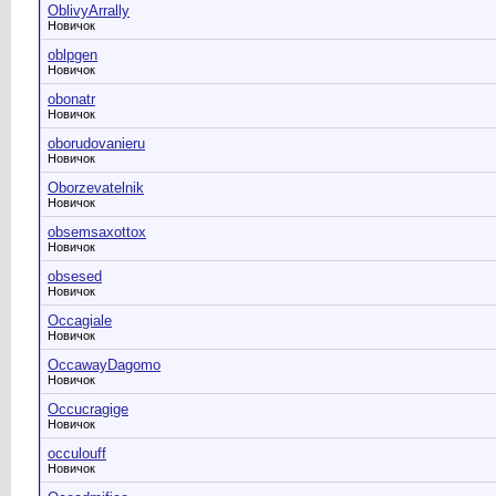
OblivyArrally
Новичок
oblpgen
Новичок
obonatr
Новичок
oborudovanieru
Новичок
Oborzevatelnik
Новичок
obsemsaxottox
Новичок
obsesed
Новичок
Occagiale
Новичок
OccawayDagomo
Новичок
Occucragige
Новичок
occulouff
Новичок